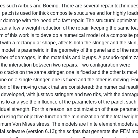
ies such Airbus and Boeing. There are several repair techniques
 patch is used for thick composite structures and for highly loa
r damage with the need of a fast repair. The structural optimizat
 can allow a weight reduction of the repair, keeping the same lo
im of this work is to develop a numerical model of a composite p
 with a rectangular shape, affects both the stringer and the skin
e model is parametric in the geometry of the panel and of the repa
umber of damages, in the materials and layups. A pseudo-optimiz
g the interaction between two repairs. Two configuration were
o cracks on the same stringer, one is fixed and the other is movi
ne on a single stringer, one is fixed and the other is moving. Fo
tion of the moving crack that are considered; the numerical resul
developed, with just two stringers and two ribs, with the damag
 is to analyse the influence of the parameters of the panel, such
idual strength. For this reason, an optimization of these parame
sing for objective function the minimization of the total weight
aximum Von Mises stress. The models are finite element models 
 software (version 6.13); the scripts that generate the FEM m