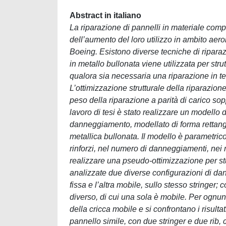
Abstract in italiano
La riparazione di pannelli in materiale co
dell’aumento del loro utilizzo in ambito ae
Boeing. Esistono diverse tecniche di ripara
in metallo bullonata viene utilizzata per str
qualora sia necessaria una riparazione in t
L’ottimizzazione strutturale della riparazio
peso della riparazione a parità di carico sopp
lavoro di tesi è stato realizzare un modello 
danneggiamento, modellato di forma rettangol
metallica bullonata. Il modello è parametric
rinforzi, nel numero di danneggiamenti, nei 
realizzare una pseudo-ottimizzazione per stud
analizzate due diverse configurazioni di d
fissa e l’altra mobile, sullo stesso stringer
diverso, di cui una sola è mobile. Per ognun
della cricca mobile e si confrontano i risul
pannello simile, con due stringer e due rib,