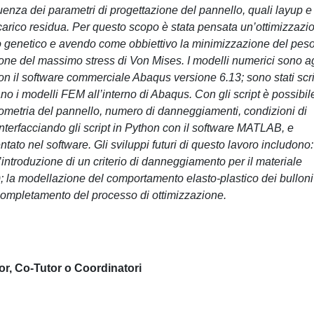
influenza dei parametri di progettazione del pannello, quali layup e
 carico residua. Per questo scopo è stata pensata un’ottimizzazi
tmo genetico e avendo come obbiettivo la minimizzazione del pes
ione del massimo stress di Von Mises. I modelli numerici sono ag
 con il software commerciale Abaqus versione 6.13; sono stati scrit
no i modelli FEM all’interno di Abaqus. Con gli script è possibil
geometria del pannello, numero di danneggiamenti, condizioni di
 interfacciando gli script in Python con il software MATLAB, e
tato nel software. Gli sviluppi futuri di questo lavoro includono:
introduzione di un criterio di danneggiamento per il materiale
); la modellazione del comportamento elasto-plastico dei bulloni
l completamento del processo di ottimizzazione.
or, Co-Tutor o Coordinatori