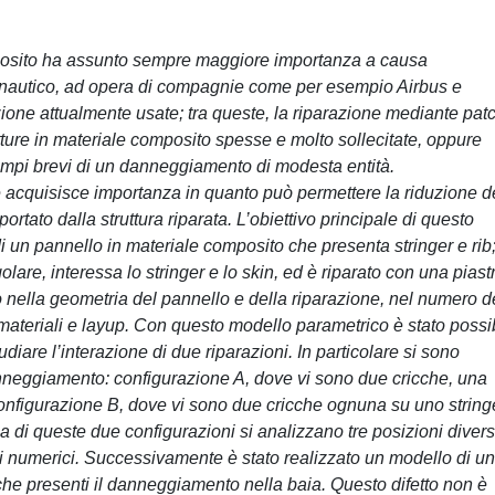
mposito ha assunto sempre maggiore importanza a causa
ronautico, ad opera di compagnie come per esempio Airbus e
zione attualmente usate; tra queste, la riparazione mediante pat
utture in materiale composito spesse e molto sollecitate, oppure
empi brevi di un danneggiamento di modesta entità.
ne acquisisce importanza in quanto può permettere la riduzione d
ortato dalla struttura riparata. L’obiettivo principale di questo
di un pannello in materiale composito che presenta stringer e rib; 
are, interessa lo stringer e lo skin, ed è riparato con una piast
o nella geometria del pannello e della riparazione, nel numero d
materiali e layup. Con questo modello parametrico è stato possi
iare l’interazione di due riparazioni. In particolare si sono
anneggiamento: configurazione A, dove vi sono due cricche, una
; configurazione B, dove vi sono due cricche ognuna su uno string
a di queste due configurazioni si analizzano tre posizioni diver
tati numerici. Successivamente è stato realizzato un modello di un
 che presenti il danneggiamento nella baia. Questo difetto non è