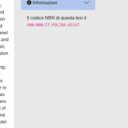
Informazioni
;
ded
Il codice NBN di questa tesi è
ion
URN:NBN:IT:POLIBA-65147
ad
anel
, and
ir,
ation
ng;
r
ts
e in
 as
ters
 of
and
odel