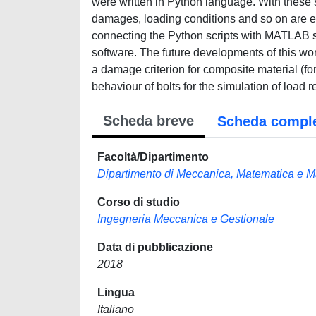
were written in Python language. With these 
damages, loading conditions and so on are e
connecting the Python scripts with MATLAB so
software. The future developments of this wor
a damage criterion for composite material (for
behaviour of bolts for the simulation of load r
Scheda breve
Scheda compl
Facoltà/Dipartimento
Dipartimento di Meccanica, Matematica e
Corso di studio
Ingegneria Meccanica e Gestionale
Data di pubblicazione
2018
Lingua
Italiano