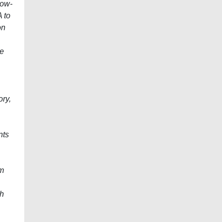
low-
A to
on
he
ory,
nts
,
am
ch