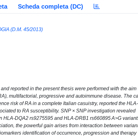
eta
Scheda completa (DC)
A (D.M. 45/2013)
and reported in the present thesis were performed with the aim 
(RA), multifactorial, progressive and autoimmune disease. The c
ence risk of RA in a complete Italian casuistry, reported the HLA-
iated to RA susceptibility. SNP × SNP investigation revealed
tween HLA-DQA2 rs9275595 and HLA-DRB1 rs660895 A>G variant
iation, the powerful gain arises from interaction between varian
omarkers identification of occurrence, progression and therapy