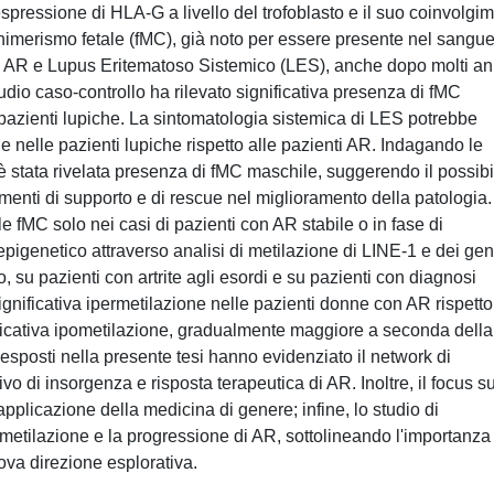
espressione di HLA-G a livello del trofoblasto e il suo coinvolgi
ochimerismo fetale (fMC), già noto per essere presente nel sangue
e AR e Lupus Eritematoso Sistemico (LES), anche dopo molti an
udio caso-controllo ha rilevato significativa presenza di fMC
pazienti lupiche. La sintomatologia sistemica di LES potrebbe
e nelle pazienti lupiche rispetto alle pazienti AR. Indagando le
 è stata rivelata presenza di fMC maschile, suggerendo il possibi
menti di supporto e di rescue nel miglioramento della patologia.
e fMC solo nei casi di pazienti con AR stabile o in fase di
o epigenetico attraverso analisi di metilazione di LINE-1 e dei gen
 su pazienti con artrite agli esordi e su pazienti con diagnosi
nificativa ipermetilazione nelle pazienti donne con AR rispetto
icativa ipometilazione, gradualmente maggiore a seconda della
i esposti nella presente tesi hanno evidenziato il network di
 di insorgenza e risposta terapeutica di AR. Inoltre, il focus su
applicazione della medicina di genere; infine, lo studio di
i metilazione e la progressione di AR, sottolineando l'importanza
va direzione esplorativa.