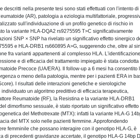
 e descritti nella presente tesi sono stati effettuati con l'intento di
Reumatoide (AR), patologia a eziologia multifattoriale, progressi
izzato sull'individuazione di un profilo genetico di rischio in
ortato la variante HLA-DQA2 rs9275595 T>C significativamente
azioni SNP × SNP ha rivelato un significativo effetto sinergico d
275595 e HLA-DRB1 rs660895 A>G, suggerendo che, oltre al si
azione fra varianti appartenenti al complesso HLA. L'identificazione
gressione e di efficacia del trattamento impiegato è stata condotta 
Reumatoide Precoce (UA/ERA). Il follow-up a 6 mesi ha consentito 
nsorgenza o meno della patologia, mentre per i pazienti ERA in b
ore). I risultati delle interazioni genetiche e sierologiche
ndividuato un algoritmo predittivo di efficacia terapeutica,
Fattore Reumatoide (RF), la Resistina e la variante HLA-DRB1
l dimorfismo sessuale, è stato riportato un significativo effetto
genetica del Methotrexate (MTX): infatti la variante HLA-G 14b
efficacia del MTX solo nelle pazienti femmine. Approfondendo
enere femminile che possano interagire con il genotipo HLA-G, è
nza di precedenti gravidanze accertate, il genotipo HLA-G 14bp D