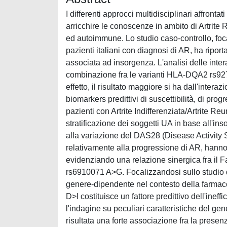
I differenti approcci multidisciplinari affrontati
arricchire le conoscenze in ambito di Artrite 
ed autoimmune. Lo studio caso-controllo, focal
pazienti italiani con diagnosi di AR, ha rip
associata ad insorgenza. L'analisi delle inter
combinazione fra le varianti HLA-DQA2 rs9
effetto, il risultato maggiore si ha dall'inter
biomarkers predittivi di suscettibilità, di pro
pazienti con Artrite Indifferenziata/Artrite 
stratificazione dei soggetti UA in base all'i
alla variazione del DAS28 (Disease Activity Sc
relativamente alla progressione di AR, hanno i
evidenziando una relazione sinergica fra il 
rs6910071 A>G. Focalizzandosi sullo studio de
genere-dipendente nel contesto della farmaco
D>I costituisce un fattore predittivo dell'in
l'indagine su peculiari caratteristiche del g
risultata una forte associazione fra la prese