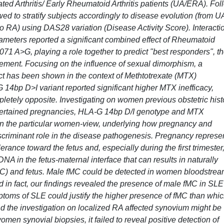
ated Arthritis/ Early Rheumatoid Arthritis patients (UA/ERA). Fol
owed to stratify subjects accordingly to disease evolution (from U
 RA) using DAS28 variation (Disease Activity Score). Interacti
ameters reported a significant combined effect of Rheumatoid
1 A>G, playing a role together to predict "best responders", t
ement. Focusing on the influence of sexual dimorphism, a
ect has been shown in the context of Methtotrexate (MTX)
4bp D>I variant reported significant higher MTX inefficacy,
etely opposite. Investigating on women previous obstetric hist
scertained pregnancies, HLA-G 14bp D/I genotype and MTX
on the particular women-view, underlying how pregnancy and
scriminant role in the disease pathogenesis. Pregnancy represe
rance toward the fetus and, especially during the first trimester
d DNA in the fetus-maternal interface that can results in naturally
MC) and fetus. Male fMC could be detected in women bloodstre
d in fact, our findings revealed the presence of male fMC in SLE
toms of SLE could justify the higher presence of fMC than whi
d the investigation on localized RA affected synovium might be
omen synovial biopsies, it failed to reveal positive detection of