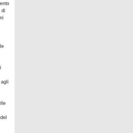
mento
 di
ni
le
i
 agli
lle
 del