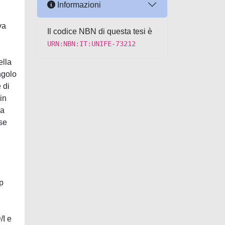
Informazioni
va
Il codice NBN di questa tesi è
URN:NBN:IT:UNIFE-73212
ella
ngolo
 di
in
la
ase
p
/I e