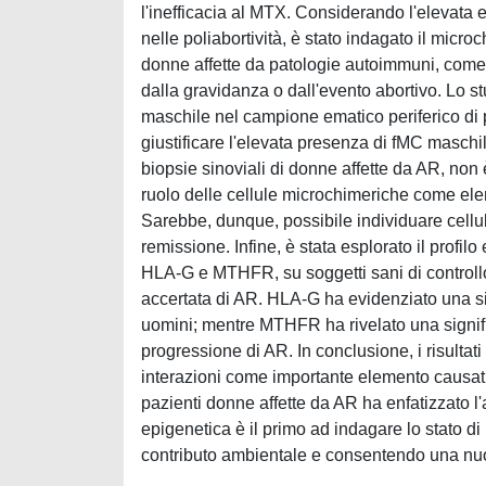
l'inefficacia al MTX. Considerando l'elevata 
nelle poliabortività, è stato indagato il micr
donne affette da patologie autoimmuni, com
dalla gravidanza o dall'evento abortivo. Lo st
maschile nel campione ematico periferico di 
giustificare l'elevata presenza di fMC maschil
biopsie sinoviali di donne affette da AR, non
ruolo delle cellule microchimeriche come ele
Sarebbe, dunque, possibile individuare cellul
remissione. Infine, è stata esplorato il profil
HLA-G e MTHFR, su soggetti sani di controllo,
accertata di AR. HLA-G ha evidenziato una sig
uomini; mentre MTHFR ha rivelato una signif
progressione di AR. In conclusione, i risultat
interazioni come importante elemento causativo
pazienti donne affette da AR ha enfatizzato l'
epigenetica è il primo ad indagare lo stato d
contributo ambientale e consentendo una nuo