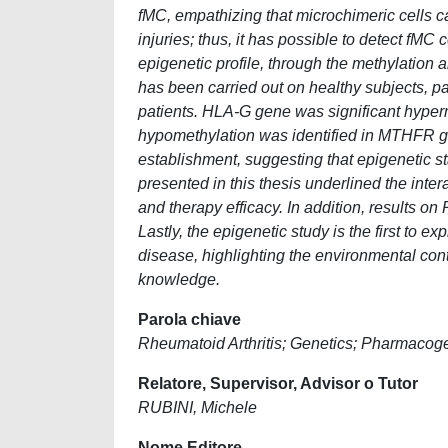
fMC, empathizing that microchimeric cells ca
injuries; thus, it has possible to detect fMC 
epigenetic profile, through the methylatio
has been carried out on healthy subjects, 
patients. HLA-G gene was significant hyperm
hypomethylation was identified in MTHFR gen
establishment, suggesting that epigenetic s
presented in this thesis underlined the inter
and therapy efficacy. In addition, results 
Lastly, the epigenetic study is the first to 
disease, highlighting the environmental con
knowledge.
Parola chiave
Rheumatoid Arthritis; Genetics; Pharmacoge
Relatore, Supervisor, Advisor o Tutor
RUBINI, Michele
Nome Editore