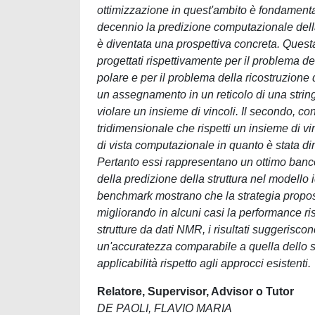
ottimizzazione in quest'ambito è fondamentale
decennio la predizione computazionale della
è diventata una prospettiva concreta. Quest
progettati rispettivamente per il problema de
polare e per il problema della ricostruzione 
un assegnamento in un reticolo di una strin
violare un insieme di vincoli. Il secondo, co
tridimensionale che rispetti un insieme di vi
di vista computazionale in quanto è stata d
Pertanto essi rappresentano un ottimo banco 
della predizione della struttura nel modello id
benchmark mostrano che la strategia propost
migliorando in alcuni casi la performance risp
strutture da dati NMR, i risultati suggerisc
un'accuratezza comparabile a quella dello sta
applicabilità rispetto agli approcci esistenti.
Relatore, Supervisor, Advisor o Tutor
DE PAOLI, FLAVIO MARIA