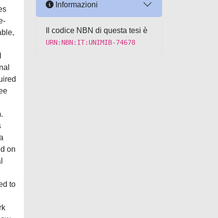
Informazioni
es
e-
Il codice NBN di questa tesi è
able,
URN:NBN:IT:UNIMIB-74678
l
nal
uired
ree
n
.
s
a
ed on
l
ed to
rk