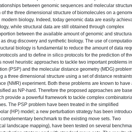
relationships between genomic sequences and molecular structur
n of the three dimensional structure of biomolecules on a genom
n modern biology. Indeed, today genomic data are easily achiev
gy, while structural data are still obtained through complex
roportion between the available amount of genomic and structura
ch as drug discovery and synthetic biology. The use of computatio
uctural biology is fundamental to reduce the amount of data req
ocols and to define in silico protocols for the prediction of th
s novel heuristic approaches to tackle two important problems i
ediction (PSP) and the molecular distance geometry (MDG) problem
a three dimensional structure using a set of distance restraint
nce (NMR) experiment. Both these problems are known to have 
ssified as NP-hard. Therefore the proposed approaches are bas
ich provide a powerful framework to tackle complex combinatoria
hes. The PSP problem have been treated in the simplified
olar (HP) model; a new perturbation strategy has been introduc
 a complementary benchmark to the existing move sets. Two
{local landscape mapping}, have been tested on several benchma