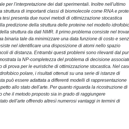
 per l'interpretazione dei dati sperimentali. Inoltre nell'ultimo
 struttura di importanti classi di biomolecole come RNA e prote
a tesi presenta due nuovi metodi di ottimizzazione stocastica
lla predizione della struttura delle proteine nel modello idrofobi
della struttura da dati NMR. Il primo problema consiste nel trova
ga binaria tale da minimizzare una data funzione di costo e sen
nsiste nel identificare una disposizione di atomi nello spazio
ncoli di distanza. Entrambi questi problemi sono rilevanti dal pu
imostrata la NP-completezza del problema di decisione associat
di prova per le euristiche di ottimizzazione stocastica. Nel cas
rofobico polare, i risultati ottenuti su una serie di istanze di
a può essere adattata a differenti modelli di rappresentazione
etto allo stato dell'arte. Per quanto riguarda la ricostruzione di
ono che il metodo proposto sia in grado di raggiungere
to dell'arte offrendo altresì numerosi vantaggi in termini di