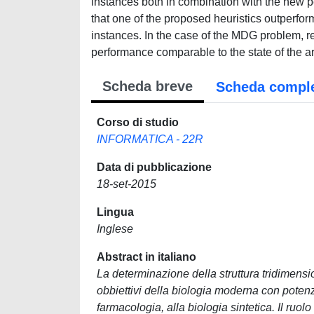
instances both in combination with the new p
that one of the proposed heuristics outperfor
instances. In the case of the MDG problem, r
performance comparable to the state of the ar
Scheda breve
Scheda compl
Corso di studio
INFORMATICA - 22R
Data di pubblicazione
18-set-2015
Lingua
Inglese
Abstract in italiano
La determinazione della struttura tridimens
obbiettivi della biologia moderna con potenzi
farmacologia, alla biologia sintetica. Il ruo