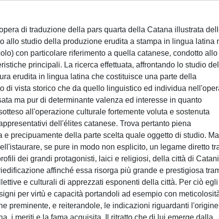
l'opera di traduzione della pars quarta della Catana illustrata del
o allo studio della produzione erudita a stampa in lingua latina 
olo) con particolare riferimento a quella catanese, condotto allo
istiche principali. La ricerca effettuata, affrontando lo studio del
atura erudita in lingua latina che costituisce una parte della
di vista storico che da quello linguistico ed individua nell'ope
sata ma pur di determinante valenza ed interesse in quanto
 sotteso all'operazione culturale fortemente voluta e sostenuta
ppresentativi dell'élites catanese. Trova pertanto piena
a e precipuamente della parte scelta quale oggetto di studio. Ma 
ll'istaurare, se pure in modo non esplicito, un legame diretto tra
fili dei grandi protagonisti, laici e religiosi, della città di Catan
riedificazione affinché essa risorga più grande e prestigiosa trami
lettive e culturali di apprezzati esponenti della città. Per ciò egli
signi per virtù e capacità portandoli ad esempio con meticolosit
 preminente, e reiterandole, le indicazioni riguardanti l'origine
a, i meriti e la fama acquisita. Il ritratto che di lui emerge dalla