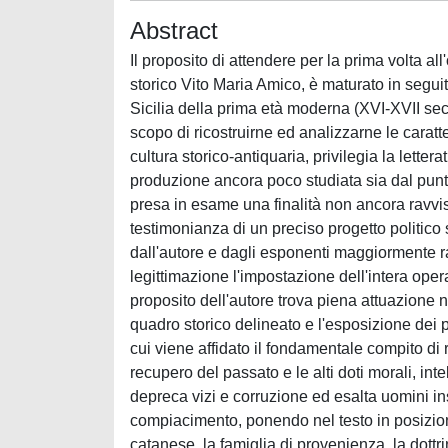
Abstract
Il proposito di attendere per la prima volta al
storico Vito Maria Amico, è maturato in seguit
Sicilia della prima età moderna (XVI-XVII sec
scopo di ricostruirne ed analizzarne le caratter
cultura storico-antiquaria, privilegia la letter
produzione ancora poco studiata sia dal punto 
presa in esame una finalità non ancora ravvi
testimonianza di un preciso progetto politico
dall'autore e dagli esponenti maggiormente ra
legittimazione l'impostazione dell'intera oper
proposito dell'autore trova piena attuazione ne
quadro storico delineato e l'esposizione dei pro
cui viene affidato il fondamentale compito di 
recupero del passato e le alti doti morali, intel
depreca vizi e corruzione ed esalta uomini in
compiacimento, ponendo nel testo in posizione
catanese, la famiglia di provenienza, la dottrin