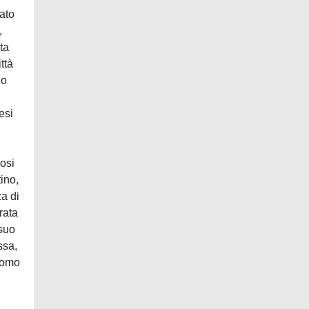
mato
,
ta
ttà
io
esi
iosi
tino,
za di
trata
 suo
ssa,
 uomo