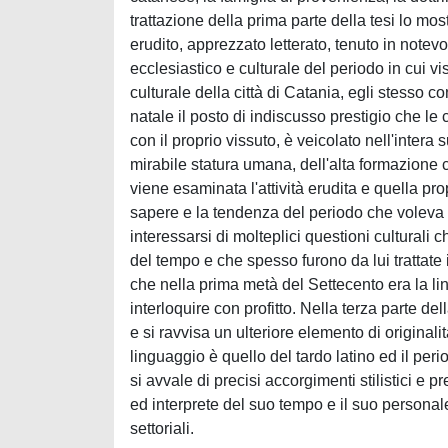
trattazione della prima parte della tesi lo mo
erudito, apprezzato letterato, tenuto in note
ecclesiastico e culturale del periodo in cui vi
culturale della città di Catania, egli stesso co
natale il posto di indiscusso prestigio che l
con il proprio vissuto, è veicolato nell'intera 
mirabile statura umana, dell'alta formazione c
viene esaminata l'attività erudita e quella pro
sapere e la tendenza del periodo che voleva ec
interessarsi di molteplici questioni culturali
del tempo e che spesso furono da lui trattate i
che nella prima metà del Settecento era la lin
interloquire con profitto. Nella terza parte dell
e si ravvisa un ulteriore elemento di originalità
linguaggio è quello del tardo latino ed il pe
si avvale di precisi accorgimenti stilistici e p
ed interprete del suo tempo e il suo personale
settoriali.