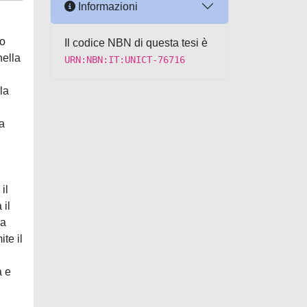
Informazioni
lo
Il codice NBN di questa tesi è
nella
URN:NBN:IT:UNICT-76716
la
ra
il
 il
ia
te il
à e