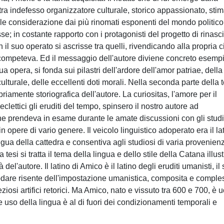
stra indefesso organizzatore culturale, storico appassionato, sti
vole considerazione dai più rinomati esponenti del mondo politico
sse; in costante rapporto con i protagonisti del progetto di rinasci
n il suo operato si ascrisse tra quelli, rivendicando alla propria ci
e competeva. Ed il messaggio dell'autore diviene concreto esemp
sua opera, si fonda sui pilastri dell'ardore dell'amor patriae, della
ulturale, delle eccellenti doti morali. Nella seconda parte della t
priamente storiografica dell'autore. La curiositas, l'amore per il
lettici gli eruditi del tempo, spinsero il nostro autore ad
 che prendeva in esame durante le amate discussioni con gli stud
n opere di vario genere. Il veicolo linguistico adoperato era il la
gua della cattedra e consentiva agli studiosi di varia provenien
a tesi si tratta il tema della lingua e dello stile della Catana illus
 del'autore. Il latino di Amico è il latino degli eruditi umanisti, il
riodare risente dell'impostazione umanistica, composita e comple
reziosi artifici retorici. Ma Amico, nato e vissuto tra 600 e 700, è
 uso della lingua è al di fuori dei condizionamenti temporali e