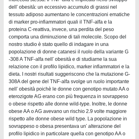
dell' obesità: un eccessivo accumulo di grassi nel
tessuto adiposo aumentano le concentrazioni ematiche
di marker pro-infiammatori quali il TNF-alfa e la
proteina C-reattiva, invece, una perdita del peso
comporta una diminuzione di tali molecole. Scopo del
nostro studio è stato quello di indagare in una
popolazione di donne catanesi il ruolo della variante G
-308 A TNF-alfa nell' obesità e di studiarne la sua
relazione con il profilo lipidico, marker infiammatori e la
dieta. I nostri risultati suggeriscono che la mutazione G-
308A del gene del TNF-alfa svolge un ruolo importante
nell' obesità poichè le donne con genotipo mutato AA o
eterozigote AG erano con più frequenza in sovrappeso
o obese rispetto alle donne wild-type. Inoltre, le donne
obese AA o AG avevano un rischio 2.9 volte maggiore
rispetto alle donne obese wild type. La popolazione in
sovrappeso o obesa presentava un' alterazione del
profilo lipidico in particolare quella con genotipo AA o