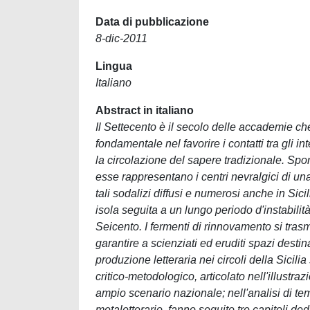
Data di pubblicazione
8-dic-2011
Lingua
Italiano
Abstract in italiano
Il Settecento è il secolo delle accademie ch
fondamentale nel favorire i contatti tra gli in
la circolazione del sapere tradizionale. Sp
esse rappresentano i centri nevralgici di una
tali sodalizi diffusi e numerosi anche in Sici
isola seguita a un lungo periodo d'instabilit
Seicento. I fermenti di rinnovamento si tra
garantire a scienziati ed eruditi spazi destina
produzione letteraria nei circoli della Sicilia
critico-metodologico, articolato nell'illustraz
ampio scenario nazionale; nell'analisi di temi
metaletterario, fanno seguito tre capitoli dedi