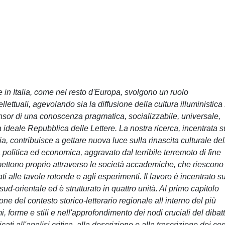
e in Italia, come nel resto d'Europa, svolgono un ruolo
tellettuali, agevolando sia la diffusione della cultura illuministica
onsor di una conoscenza pragmatica, socializzabile, universale,
 ideale Repubblica delle Lettere. La nostra ricerca, incentrata s
lia, contribuisce a gettare nuova luce sulla rinascita culturale del
à politica ed economica, aggravato dal terribile terremoto di fine
smettono proprio attraverso le società accademiche, che riescono
ti alle tavole rotonde e agli esperimenti. Il lavoro è incentrato su
 sud-orientale ed è strutturato in quattro unità. Al primo capitolo
ione del contesto storico-letterario regionale all interno del più
, forme e stili e nell'approfondimento dei nodi cruciali del dibatt
cati all'analisi critica, alla descrizione e alla trascrizione dei cod