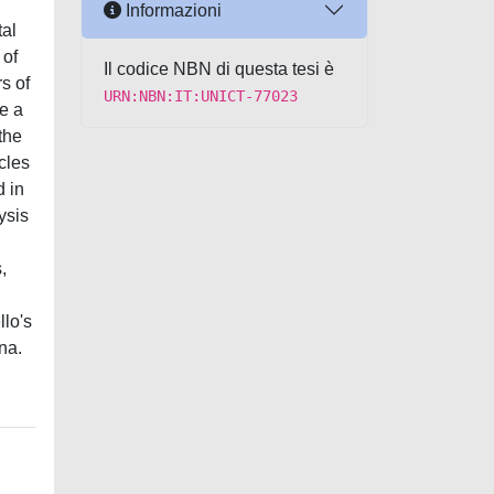
Informazioni
tal
 of
Il codice NBN di questa tesi è
s of
URN:NBN:IT:UNICT-77023
ne a
 the
cles
d in
lysis
,
llo's
na.