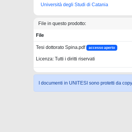
Università degli Studi di Catania
File in questo prodotto:
File
Tesi dottorato Spina.pdf
accesso aperto
Licenza: Tutti i diritti riservati
I documenti in UNITESI sono protetti da copyrig
Powered by UNITESI
-
about UNITESI
-
Utilizzo dei c