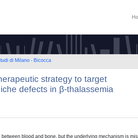
H
tudi di Milano - Bicocca
herapeutic strategy to target
iche defects in β-thalassemia
ip between blood and bone, but the underlying mechanism is mis