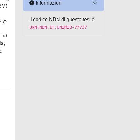
Informazioni
(BM)
Il codice NBN di questa tesi è
ays.
URN:NBN:IT:UNIMIB-77737
 and
ia,
ng