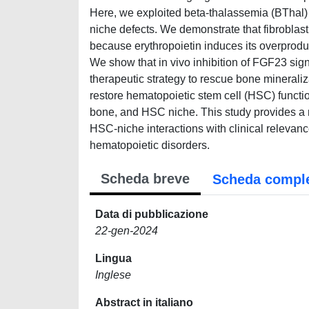
Here, we exploited beta-thalassemia (BThal
niche defects. We demonstrate that fibroblas
because erythropoietin induces its overprodu
We show that in vivo inhibition of FGF23 sig
therapeutic strategy to rescue bone mineraliz
restore hematopoietic stem cell (HSC) funct
bone, and HSC niche. This study provides a 
HSC-niche interactions with clinical relevan
hematopoietic disorders.
Scheda breve
Scheda compl
Data di pubblicazione
22-gen-2024
Lingua
Inglese
Abstract in italiano