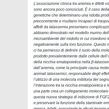
L’associazione clinica tra anemia e difetti 
sono ancora poco conosciuti. È il caso dell
genetiche che determinano una ridotta prod
precocemente e risultano incapaci di trasport
affetti da talassemia presentano complicaz
abbiamo dimostrato nel modello murino della
microambiente del midollo in cui risiedono l
negativamente sulla loro funzione. Questo 
ci ha permesso di definire il ruolo della mole
prodotto prevalentemente dalle cellule dell’os
della nicchia ematopoietica nella β-talassemi
dall’anemia, come la principale causa molec
animali talassemici, responsabile degli effet
l’utilizzo di una molecola inibitoria del seg
l’interazione tra la nicchia ematopoietica e 
una parte crea un collegamento molecolare tr
questa nuova strategia di inibizione di FGF2
e preservare la funzione della staminale ema
genica. Infatti, nonostante le attuali terapie