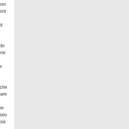
ano
oni
ti
ndo
ine
 e
 che
rare
re
sseo
pia