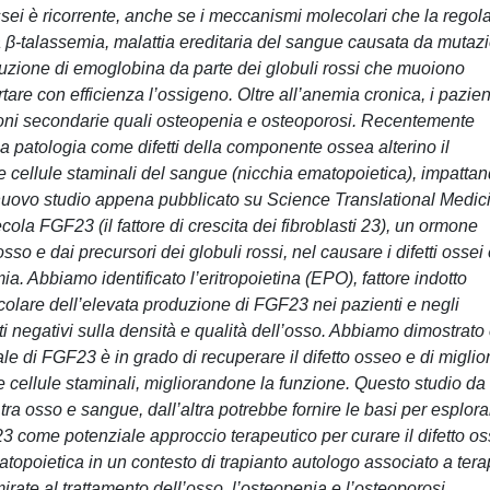
ossei è ricorrente, anche se i meccanismi molecolari che la regol
a β-talassemia, malattia ereditaria del sangue causata da mutazi
uzione di emoglobina da parte dei globuli rossi che muoiono
are con efficienza l’ossigeno. Oltre all’anemia cronica, i pazien
ioni secondarie quali osteopenia e osteoporosi. Recentemente
 patologia come difetti della componente ossea alterino il
e cellule staminali del sangue (nicchia ematopoietica), impatta
nuovo studio appena pubblicato su Science Translational Medic
cola FGF23 (il fattore di crescita dei fibroblasti 23), un ormone
so e dai precursori dei globuli rossi, nel causare i difetti ossei
a. Abbiamo identificato l’eritropoietina (EPO), fattore indotto
olare dell’elevata produzione di FGF23 nei pazienti e negli
ti negativi sulla densità e qualità dell’osso. Abbiamo dimostrato
nale di FGF23 è in grado di recuperare il difetto osseo e di miglio
le cellule staminali, migliorandone la funzione. Questo studio da
a osso e sangue, dall’altra potrebbe fornire le basi per esplora
3 come potenziale approccio terapeutico per curare il difetto o
topoietica in un contesto di trapianto autologo associato a tera
 mirate al trattamento dell’osso, l’osteopenia e l’osteoporosi