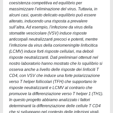
coesistenza competitiva ed equilibrio per
massimizzare l’eliminazione del virus. Tuttavia, in
alcuni casi, questo delicato equilibrio può essere
alterato, inducendo una risposta a prevalere
sull’altra. Ad esempio, l'infezione da virus della
stomatite vescicolare (VSV) induce risposte
anticorpali neutralizzanti precoci e potenti, mentre
l'infezione da virus della coriomeningite linfocitica
(LCMV) induce forti risposte cellulari, ma deboli
risposte neutralizzanti. Dati preliminari ottenuti nel
nostro laboratorio hanno mostrato che lo squilibrio si
osserva anche a livello delle risposte dei linfociti T
CD4, con VSV che induce una forte polarizzazione
verso T helper follicolari (TFH) che supportano le
risposte neutralizzanti e LCMV al contrario che
promuove la differenziazione verso T helper 1 (TH1).
In questo progetto abbiamo analizzato i fattori
determinanti la differenziazione delle cellule T CD4
che si sviluppano nel contesto delle infezioni virali.