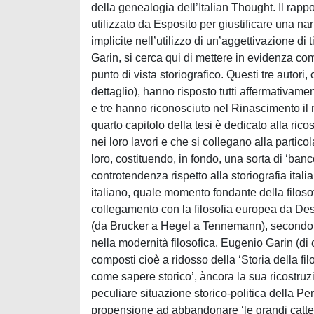
della genealogia dell’Italian Thought. Il rapport
utilizzato da Esposito per giustificare una narr
implicite nell’utilizzo di un’aggettivazione d
Garin, si cerca qui di mettere in evidenza come 
punto di vista storiografico. Questi tre autori
dettaglio), hanno risposto tutti affermativamente
e tre hanno riconosciuto nel Rinascimento il m
quarto capitolo della tesi è dedicato alla r
nei loro lavori e che si collegano alla particol
loro, costituendo, in fondo, una sorta di ‘ban
controtendenza rispetto alla storiografia ita
italiano, quale momento fondante della filoso
collegamento con la filosofia europea da Des
(da Brucker a Hegel a Tennemann), secondo la
nella modernità filosofica. Eugenio Garin (di 
composti cioè a ridosso della ‘Storia della filo
come sapere storico’, àncora la sua ricostruz
peculiare situazione storico-politica della Pen
propensione ad abbandonare ‘le grandi cattedral