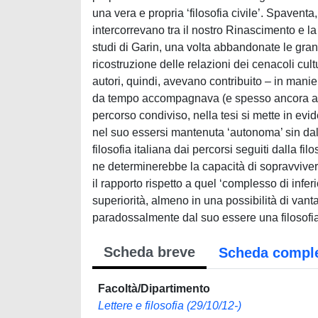
una vera e propria ‘filosofia civile’. Spavent
intercorrevano tra il nostro Rinascimento e l
studi di Garin, una volta abbandonate le gra
ricostruzione delle relazioni dei cenacoli cul
autori, quindi, avevano contribuito – in mani
da tempo accompagnava (e spesso ancora accom
percorso condiviso, nella tesi si mette in evide
nel suo essersi mantenuta ‘autonoma’ sin dal 
filosofia italiana dai percorsi seguiti dalla fil
ne determinerebbe la capacità di sopravvivere
il rapporto rispetto a quel ‘complesso di infer
superiorità, almeno in una possibilità di vanta
paradossalmente dal suo essere una filosofi
Scheda breve
Scheda compl
Facoltà/Dipartimento
Lettere e filosofia (29/10/12-)