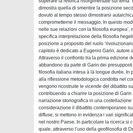
superare la retorica risorgimentale sul tema ‘
dimostra quella di smentire la posizione secon
dovuto al tempo stesso dimostrarsi autarchica 
comprometterne il messaggio. In questo modo s
nelle sue relazioni con la filosofia europea’,
specifica interpretazione della filosofia hegel
posizione a proposito del ruolo ‘rivoluzionario
capitolo è dedicato a Eugenio Garin, autore a s
Attraverso il confronto tra la prima edizione d
abbandono da parte di Garin dei presupposti t
filosofia italiana intesa à là longue durée. In
alla riflessione metodologica condotta nel cor
vengono ricostruite le vicende del dibattito sul 
contribuendo a chiarire la posizione di Garin 
narrazione storiografica in una costellazione
considerazione il dibattito contemporaneo sul
diffuse, si mettono in evidenza i vari significa
nel nostro Paese. In particolare la ricerca si
quale, attraverso l’uso della geofilosofia di