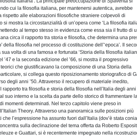
filosofia italiana’. La principale preoccupazione di Spaventa si
do cui la filosofia italiana, per mantenersi autentica, avrebbe
rispetto alle elaborazioni filosofiche straniere colpevoli di
i mostra la circostanzialità di un’opera come ‘La filosofia ital
 mettendo al tempo stesso in evidenza come essa sia il frutto di 
iana circa il rapporto tra storia e filosofia, che determina una pre
’ della filosofia nel processo di costituzione dell’‘epoca’. Il sec
ua volta di una famosa e fortunata ‘Storia della filosofia italian
el ’47 e la seconda edizione del ’66, si mostra il progressivo
eorici che giustificavano la composizione di una Storia della
 particolare, si collega questo riposizionamento storiografico di G
so degli anni ’50. Attraverso il recupero di materiale inedito,
rapporto tra filosofia e storia della filosofia nell’Italia degli anni
al suo interno e la scelta da parte dello storico di frammentare l
 di momenti determinati. Nel terzo capitolo viene preso in
l’Italian Theory. Attraverso una panoramica sulle posizioni più
ti che l’espressione ha assunto fuori dall’Italia (dov’è stata conia
 concentra sulla declinazione del tema offerta da Roberto Esposito
 Deleuze e Guattari, si è recentemente impegnato nella ricostruzi