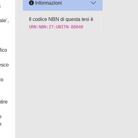
Informazioni
a
Il codice NBN di questa tesi è
ale’,
URN:NBN:IT:UNITN-88848
fico
cesco
lo
tire
.
e
e