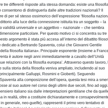
re tre differenti risposte alla stessa domanda: esiste una filosofi
e consentono di distinguerla dalle altre tradizioni nazionali? Il
e di per sé stesso ossimorico dell’espressione ‘filosofia nazion
ittorio alla luce della connessione istituita tra un soggetto – la
e o validità universale e un aggettivo – nazionale – che sembra
 dimensione particolare. Per questo motivo ci si concentra su tre
sto argomento è stata più accesa all’interno del dibattito filoso
i è dedicato a Bertrando Spaventa, colui che Giovanni Gentile
 della filosofia italiana». Principale esponente (insieme a Fran
enta è autore negli anni immediatamente a cavallo dell’Unità
 sue relazioni con la filosofia europea’. Attraverso questo lavoro, 
 sulla storia della filosofia veniva ampliato, includendo al suo
i (principalmente Galluppi, Rosmini e Gioberti). Seguendo
 Spaventa alla composizione dell’opera, questa tesi mira a smen
se al suo autore nel corso degli ultimi due secoli, fino ad oggi
nsiero italiano sia dalle interpretazioni gentiliane che da quell
sa in realtà, oltre a costituire dichiaratamente e consapevolment
 in generale, neo-guelfe), rappresenti il primo vero tentativo di