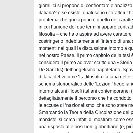
giorni’ ci si propone di confrontare e analizza
italiana? e se esiste, quali sono i caratteri ch
problema che qui si pone è quello del caratter
in cui l’unione dei due termini appare contradd
filosofia – che ha o aspira ad avere caratter
costringerlo indebitamente all’interno di una
momenti nei quali la discussione intorno a que
nel nostro Paese. Il primo capitolo della tes
considera il primo ad aver scritto una «Storia
De Sanctis) dell’hegelismo napoletano, Spav
d’Italia del volume ‘La filosofia italiana nelle
schema storiografico delle ‘Lezioni’ hegeliane
interno alcuni filosofi italiani contemporane
dettagliatamente il percorso che ha condotto
le accuse di ‘nazionalismo’ che sono state mos
Smarcando la Teoria della Circolazione del pe
marxiste, si cerca infatti di mostrare come es
una risposta alle posizioni giobertiane (e, più