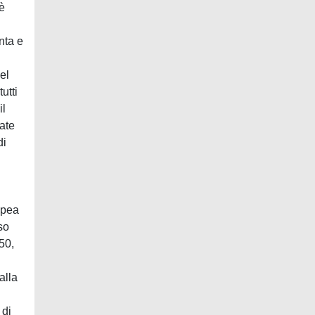
 è
nta e
el
utti
il
ate
di
opea
so
50,
alla
 di