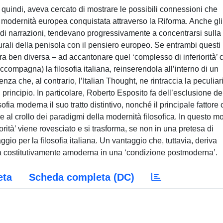
a, quindi, aveva cercato di mostrare le possibili connessioni che
a modernità europea conquistata attraverso la Riforma. Anche gli
ndi narrazioni, tendevano progressivamente a concentrarsi sulla
turali della penisola con il pensiero europeo. Se entrambi questi
era ben diversa – ad accantonare quel ‘complesso di inferiorità’ 
pagna) la filosofia italiana, reinserendola all’interno di un
nza che, al contrario, l’Italian Thought, ne rintraccia la peculiar
principio. In particolare, Roberto Esposito fa dell’esclusione de
osofia moderna il suo tratto distintivo, nonché il principale fattore
 al crollo dei paradigmi della modernità filosofica. In questo m
iorità’ viene rovesciato e si trasforma, se non in una pretesa di
ggio per la filosofia italiana. Un vantaggio che, tuttavia, deriva
a costitutivamente amoderna in una ‘condizione postmoderna’.
eta
Scheda completa (DC)