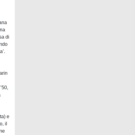
iana
una
sa di
ondo
a’.
arin
 ’50,
a
ta) e
, il
one