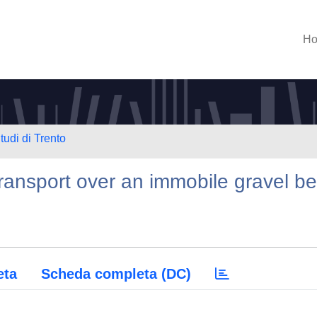
H
tudi di Trento
transport over an immobile gravel b
eta
Scheda completa (DC)