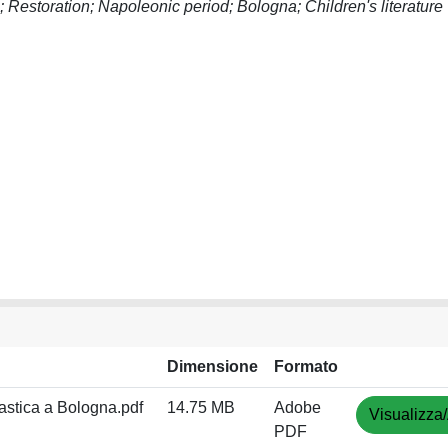
; Restoration; Napoleonic period; Bologna; Children's literature
Dimensione
Formato
astica a Bologna.pdf
14.75 MB
Adobe
Visualizza/
PDF