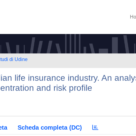
H
Studi di Udine
ian life insurance industry. An analy
ntration and risk profile
eta
Scheda completa (DC)