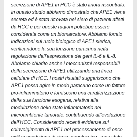
secrezione di APE1 in HCC è stato finora riscontrato.
In questo studio abbiamo dimostrato che APE1 viene
secreta ed è stata ritrovata nel siero di pazienti affetti
da HCC e per queste ragioni potrebbe essere
considerata come un biomarcatore. Abbiamo fornito
indicazioni sul ruolo biologico di APE1 sierica,
verificandone la sua funzione paracrina nella
regolazione dell'espressione dei geni IL-6 e IL-8.
Abbiamo chiarito anche i meccanismi responsabili
della secrezione di APE1 utilizzando una linea
cellulare di HCC. I nostri risultati suggeriscono che
APE1 possa agire in modo paracrino come un fattore
pro-infiammatorio e forniscono una caratterizzazione
della sua funzione esogena, relativa alla
modulazione dello stato infiammatorio nel
microambiente tumorale, contribuendo all'evoluzione
dell'HCC. Considerando recenti evidenze sul
coinvolgimento di APE1 nel processamento di onco-
miR in condizione di stress genotossico, sono state