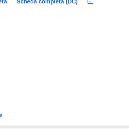
eta
Scheda completa (DC)
na