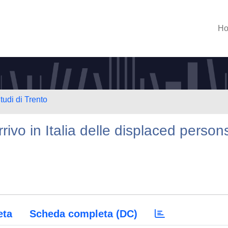
H
tudi di Trento
arrivo in Italia delle displaced person
eta
Scheda completa (DC)