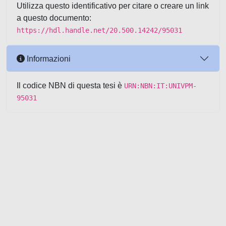
Utilizza questo identificativo per citare o creare un link
a questo documento:
https://hdl.handle.net/20.500.14242/95031
Informazioni
Il codice NBN di questa tesi è
URN:NBN:IT:UNIVPM-
95031
Powered by UNITESI
-
about
UNITESI
-
Utilizzo dei cookie
-
Copyright © 2026
Area riservata