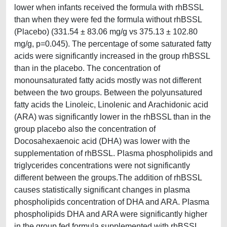
lower when infants received the formula with rhBSSL
than when they were fed the formula without rhBSSL
(Placebo) (331.54 ± 83.06 mg/g vs 375.13 ± 102.80
mg/g, p=0.045). The percentage of some saturated fatty
acids were significantly increased in the group rhBSSL
than in the placebo. The concentration of
monounsaturated fatty acids mostly was not different
between the two groups. Between the polyunsatured
fatty acids the Linoleic, Linolenic and Arachidonic acid
(ARA) was significantly lower in the rhBSSL than in the
group placebo also the concentration of
Docosahexaenoic acid (DHA) was lower with the
supplementation of rhBSSL. Plasma phospholipids and
triglycerides concentrations were not significantly
different between the groups.The addition of rhBSSL
causes statistically significant changes in plasma
phospholipids concentration of DHA and ARA. Plasma
phospholipids DHA and ARA were significantly higher
in the group fed formula supplemented with rhBSSL