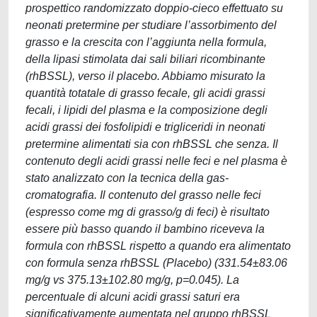
prospettico randomizzato doppio-cieco effettuato su
neonati pretermine per studiare l’assorbimento del
grasso e la crescita con l’aggiunta nella formula,
della lipasi stimolata dai sali biliari ricombinante
(rhBSSL), verso il placebo. Abbiamo misurato la
quantità totatale di grasso fecale, gli acidi grassi
fecali, i lipidi del plasma e la composizione degli
acidi grassi dei fosfolipidi e trigliceridi in neonati
pretermine alimentati sia con rhBSSL che senza. Il
contenuto degli acidi grassi nelle feci e nel plasma è
stato analizzato con la tecnica della gas-
cromatografia. Il contenuto del grasso nelle feci
(espresso come mg di grasso/g di feci) è risultato
essere più basso quando il bambino riceveva la
formula con rhBSSL rispetto a quando era alimentato
con formula senza rhBSSL (Placebo) (331.54±83.06
mg/g vs 375.13±102.80 mg/g, p=0.045). La
percentuale di alcuni acidi grassi saturi era
significativamente aumentata nel gruppo rhBSSL