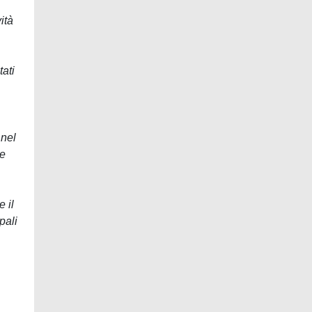
ità
tati
 nel
le
e il
pali