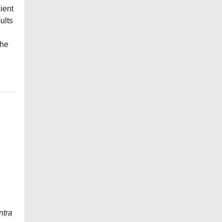
ient
ults
the
ntra