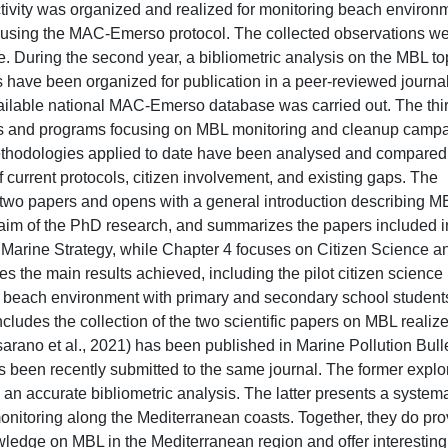
 activity was organized and realized for monitoring beach environ
 using the MAC-Emerso protocol. The collected observations w
. During the second year, a bibliometric analysis on the MBL to
have been organized for publication in a peer-reviewed journal
vailable national MAC-Emerso database was carried out. The thi
es and programs focusing on MBL monitoring and cleanup camp
methodologies applied to date have been analysed and compared
f current protocols, citizen involvement, and existing gaps. The
d two papers and opens with a general introduction describing M
 aim of the PhD research, and summarizes the papers included i
 Marine Strategy, while Chapter 4 focuses on Citizen Science a
 the main results achieved, including the pilot citizen science
ng beach environment with primary and secondary school student
ludes the collection of the two scientific papers on MBL realiz
sarano et al., 2021) has been published in Marine Pollution Bull
s been recently submitted to the same journal. The former explo
h an accurate bibliometric analysis. The latter presents a systema
monitoring along the Mediterranean coasts. Together, they do pro
wledge on MBL in the Mediterranean region and offer interesting