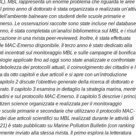
o MBL). MBL rappresenta un enorme problema che riguarda le aree
l primo anno di dottorato è stata organizzata e realizzata un'attiv
 dell'ambiente balneare con studenti delle scuole primarie e
merso. Le osservazioni raccolte sono state incluse nel database
o, è stata completata un'analisi bibliometrica sul MBL e i risul
cazione in una rivista peer-reviewed. Inoltre, è stata effettuata
le MAC-Emerso disponibile. Il terzo anno è stato dedicato alla
ti incentrati sul monitoraggio MBL e sulle campagne di bonifica
logie applicate fino ad oggi sono state analizzate e confrontate
 debolezza dei protocolli attuali, il coinvolgimento dei cittadini e 
 da otto capitoli e due articoli e si apre con un'introduzione
pitolo 2 discute l'obiettivo generale della ricerca di dottorato e
torato. Il capitolo 3 esamina in dettaglio la strategia marina, mentr
tadini e sul protocollo MAC-Emerso. Il capitolo 5 descrive i princi
di citizen science organizzata e realizzata per il monitoraggio
e scuole primarie e secondarie che utilizzano il protocollo MAC-
i due articoli scientifici su MBL realizzati durante le attività di
021) è stato pubblicato su Marine Pollution Bulletin (con ranking
ente inviato alla stessa rivista. Il primo esplora la letteratura