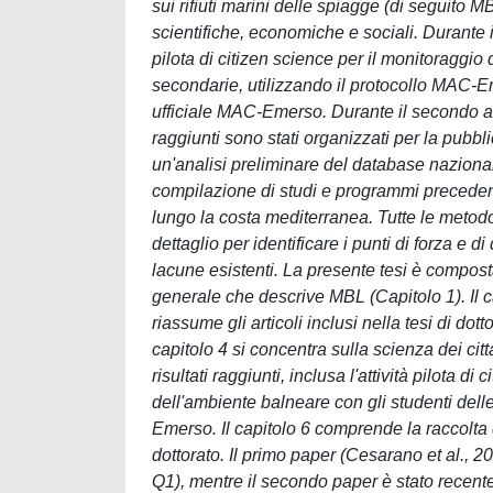
sui rifiuti marini delle spiagge (di seguit
scientifiche, economiche e sociali. Durante i
pilota di citizen science per il monitoraggio
secondarie, utilizzando il protocollo MAC-E
ufficiale MAC-Emerso. Durante il secondo ann
raggiunti sono stati organizzati per la pubbli
un'analisi preliminare del database naziona
compilazione di studi e programmi preceden
lungo la costa mediterranea. Tutte le metodo
dettaglio per identificare i punti di forza e di
lacune esistenti. La presente tesi è composta
generale che descrive MBL (Capitolo 1). Il ca
riassume gli articoli inclusi nella tesi di dot
capitolo 4 si concentra sulla scienza dei cit
risultati raggiunti, inclusa l'attività pilota 
dell'ambiente balneare con gli studenti dell
Emerso. Il capitolo 6 comprende la raccolta de
dottorato. Il primo paper (Cesarano et al., 2
Q1), mentre il secondo paper è stato recentem