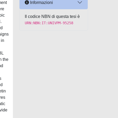
Informazioni
ment
ere
pic
Il codice NBN di questa tesi è
.
URN:NBN:IT:UNIVPM-95258
rd
aigns
 in
BL
n the
nd
s
ed
etin
res
tic
vide