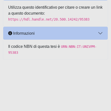
Utilizza questo identificativo per citare o creare un link
a questo documento:
https://hdl.handle.net/20.500.14242/95383
Informazioni
Il codice NBN di questa tesi è
URN:NBN:IT:UNIVPM-
95383
Powered by UNITESI
-
about
UNITESI
-
Utilizzo dei cookie
-
Copyright © 2026
Area riservata