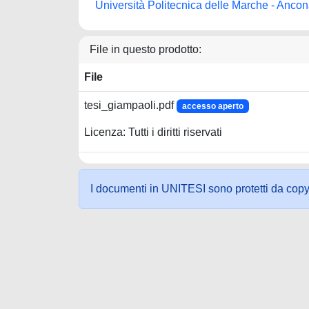
Università Politecnica delle Marche - Anco
File in questo prodotto:
File
tesi_giampaoli.pdf
accesso aperto
Licenza: Tutti i diritti riservati
I documenti in UNITESI sono protetti da copyrig
Powered by UNITESI
-
about UNITESI
-
Utilizzo dei c