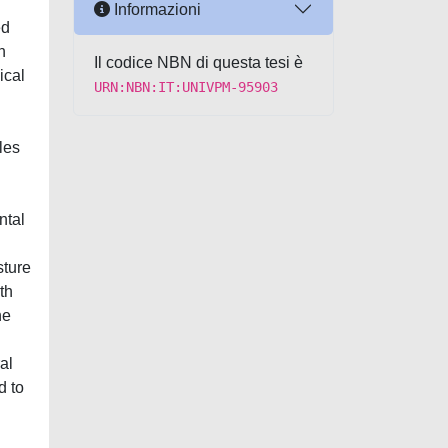
Informazioni
ed
n
Il codice NBN di questa tesi è
ical
URN:NBN:IT:UNIVPM-95903
les
ntal
sture
th
he
al
d to