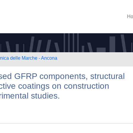
H
cnica delle Marche - Ancona
alised GFRP components, structural
tive coatings on construction
rimental studies.