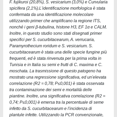
F. fujikuroi (20,8%), S. vesicarium (3,0%) e Curvularia
spicifera (2,1%).L'identificazione morfologica è stata
confermata da una identificazione molecolare
utilizzando primer che amplificano la regione ITS,
nonché i geni β-tubulina, histone H3, EF 1α e CALM.
Inoltre, in questo studio sono stati disegnati primer
specifici per S. cucurbitacearum, A. verrucaria,
Paramyrothecium roridum e S. vesicarium. S.
cucurbitacearum è stata una delle specie fungine più
frequenti, ed è stata rinvenuta per la prima volta in
Tunisia e in Italia su semi e frutti di C. maxima e C.
moschata. La trasmissione di questo patogeno ha
mostrato una regressione significativa, ed un'elevata
correlazione (R2 = 0,78; P≤0,001) è stata osservata
tra contaminazione dei semi e mortalità delle
piantine. Inoltre, una significativa correlazione (R2 =
0,74; P≤0,001) è emersa tra la percentuale di seme
infetto da S. cucurbitacearum e l'incidenza di
plantule infette. Utilizzando la PCR convenzionale,