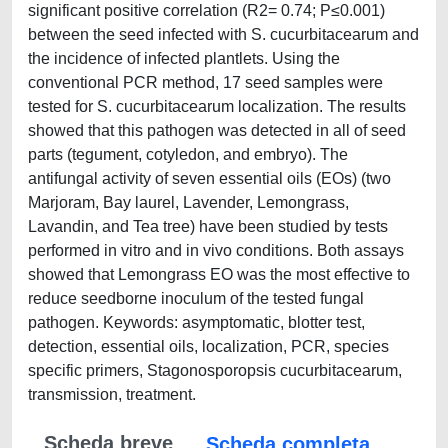
significant positive correlation (R2= 0.74; P≤0.001)
between the seed infected with S. cucurbitacearum and
the incidence of infected plantlets. Using the
conventional PCR method, 17 seed samples were
tested for S. cucurbitacearum localization. The results
showed that this pathogen was detected in all of seed
parts (tegument, cotyledon, and embryo). The
antifungal activity of seven essential oils (EOs) (two
Marjoram, Bay laurel, Lavender, Lemongrass,
Lavandin, and Tea tree) have been studied by tests
performed in vitro and in vivo conditions. Both assays
showed that Lemongrass EO was the most effective to
reduce seedborne inoculum of the tested fungal
pathogen. Keywords: asymptomatic, blotter test,
detection, essential oils, localization, PCR, species
specific primers, Stagonosporopsis cucurbitacearum,
transmission, treatment.
Scheda breve
Scheda completa