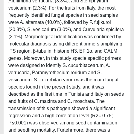
Albifimbria verrucaria (3.3%), and Stemphylium
vesicarium (2.3%). For the fruits from Italy, the most
frequently identified fungal species in seed samples
were A. alternata (40.0%), followed by F. fujikuroi
(20.8%), S. vesicarium (3.0%), and Curvularia spicifera
(2.1%). Morphological identification was confirmed by
molecular diagnosis using different primers amplifying
ITS region, β-tubulin, histone H3, EF 1α, and CALM
genes. Moreover, in this study specie specific primers
were designed to identify S. cucurbitacearum, A.
verrucaria, Paramyrothecium roridum and S.
vesicarium. S. cucurbitacearum was the main fungal
species found in the present study, and it was
described as the first time in Tunisia and Italy on seeds
and fruits of C. maxima and C. moschata. The
transmission of this pathogen showed a significant
regression and a high correlation level (R2= 0.78;
P≤0.001) was observed among seed contamination
and seedling mortality. Furtehrmore, there was a