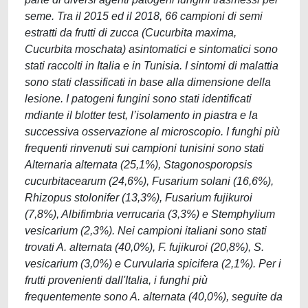
seme. Tra il 2015 ed il 2018, 66 campioni di semi
estratti da frutti di zucca (Cucurbita maxima,
Cucurbita moschata) asintomatici e sintomatici sono
stati raccolti in Italia e in Tunisia. I sintomi di malattia
sono stati classificati in base alla dimensione della
lesione. I patogeni fungini sono stati identificati
mdiante il blotter test, l’isolamento in piastra e la
successiva osservazione al microscopio. I funghi più
frequenti rinvenuti sui campioni tunisini sono stati
Alternaria alternata (25,1%), Stagonosporopsis
cucurbitacearum (24,6%), Fusarium solani (16,6%),
Rhizopus stolonifer (13,3%), Fusarium fujikuroi
(7,8%), Albifimbria verrucaria (3,3%) e Stemphylium
vesicarium (2,3%). Nei campioni italiani sono stati
trovati A. alternata (40,0%), F. fujikuroi (20,8%), S.
vesicarium (3,0%) e Curvularia spicifera (2,1%). Per i
frutti provenienti dall'Italia, i funghi più
frequentemente sono A. alternata (40,0%), seguite da