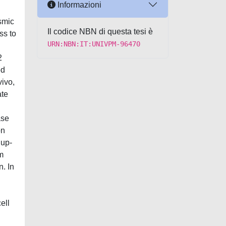
Informazioni
smic
Il codice NBN di questa tesi è
ss to
URN:NBN:IT:UNIVPM-96470
2
ed
vivo,
ate
ase
on
 up-
m
. In
ell