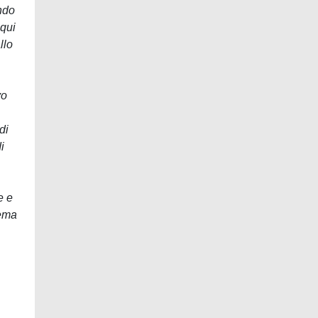
ando
 qui
llo
vo
di
i
e e
tema