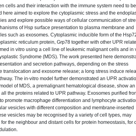
n cells and their interaction with the immune system need to be
d here aimed to explore the cytoplasmic stress and the endopla
ies and explore possible ways of cellular communication of stre
 mechanisms of Hsp surface presentation to plasma membrane and
icles such as exosomes. Cytoplasmic inducible form of the Hsp7
lasmic reticulum protein, Grp78 together with other UPR relat
d in vitro using a cell line of leukemic malignant cells and in 
odysplastic Syndrome (MDS). The work presented here demonstr
 presentation and secretion pathways, depending on the stress
 translocation and exosome release; a long stress induce rele
way. The in-vitro model further demonstrated an UPR activati
vo model of MDS, a premalignant hematological disease, show an
 all the proteins related to UPR pathway. Exosomes purified fro
to promote macrophage differentiation and lymphocyte activation
lular vesicles with different composition and membrane-inserted
ese vesicles may be recognised by a variety of cell types, may
for the neighbour and distant cells for protein homeostasis, for c
ulation.