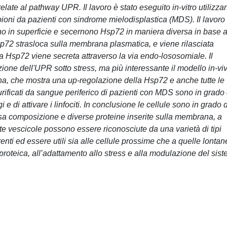
late al pathway UPR. Il lavoro è stato eseguito in-vitro utilizz
pioni da pazienti con sindrome mielodisplastica (MDS). Il lavoro
no in superficie e secernono Hsp72 in maniera diversa in base a
Hsp72 strasloca sulla membrana plasmatica, e viene rilasciata
 Hsp72 viene secreta attraverso la via endo-lososomiale. Il
azione dell'UPR sotto stress, ma più interessante il modello in-vi
a, che mostra una up-regolazione della Hsp72 e anche tutte le
rificati da sangue periferico di pazienti con MDS sono in grado 
 di attivare i linfociti. In conclusione le cellule sono in grado d
rsa composizione e diverse proteine inserite sulla membrana, a
te vescicole possono essere riconosciute da una varietà di tipi
renti ed essere utili sia alle cellule prossime che a quelle lontan
roteica, all’adattamento allo stress e alla modulazione del sis