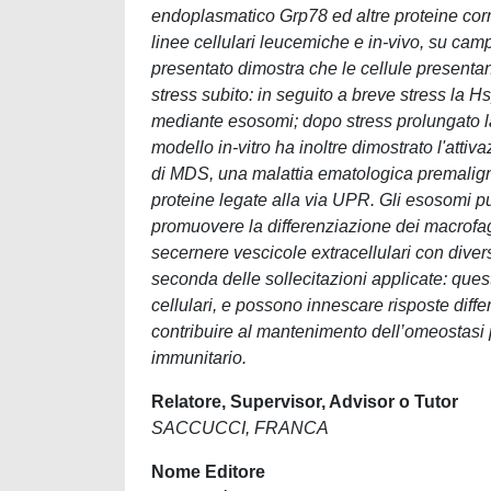
endoplasmatico Grp78 ed altre proteine corre
linee cellulari leucemiche e in-vivo, su cam
presentato dimostra che le cellule presenta
stress subito: in seguito a breve stress la 
mediante esosomi; dopo stress prolungato la
modello in-vitro ha inoltre dimostrato l'attiv
di MDS, una malattia ematologica premalign
proteine legate alla via UPR. Gli esosomi pu
promuovere la differenziazione dei macrofagi e
secernere vescicole extracellulari con dive
seconda delle sollecitazioni applicate: ques
cellulari, e possono innescare risposte diffe
contribuire al mantenimento dell’omeostasi p
immunitario.
Relatore, Supervisor, Advisor o Tutor
SACCUCCI, FRANCA
Nome Editore