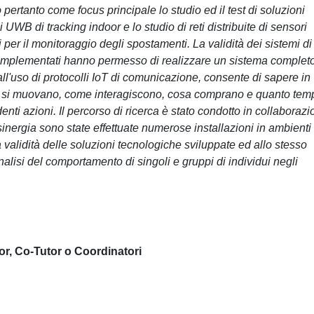
o pertanto come focus principale lo studio ed il test di soluzioni
UWB di tracking indoor e lo studio di reti distribuite di sensori
i per il monitoraggio degli spostamenti. La validità dei sistemi di
re implementati hanno permesso di realizzare un sistema completo
ll'uso di protocolli IoT di comunicazione, consente di sapere in
e si muovano, come interagiscono, cosa comprano e quanto tem
ti azioni. Il percorso di ricerca è stato condotto in collaboraz
inergia sono state effettuate numerose installazioni in ambienti 
a validità delle soluzioni tecnologiche sviluppate ed allo stesso
analisi del comportamento di singoli e gruppi di individui negli
or, Co-Tutor o Coordinatori