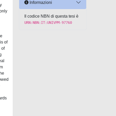
Informazioni
y
only
Il codice NBN di questa tesi è
URN:NBN:IT:UNIVPM-97760
he
s of
 of
g
eal
rm
the
lowed
e
ards