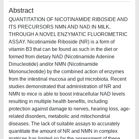
Abstract
QUANTITATION OF NICOTINAMIDE RIBOSIDE AND
ITS PRECURSORS NMN AND NAD IN MILK,
THROUGH A NOVEL ENZYMATIC FLUOROMETRIC
ASSAY. Nicotinamide Riboside (NR) is a form of
vitamin B3 that can be found as such in the diet or
formed from dietary NAD (Nicotinamide Adenine
Dinucleotide) and/or NMN (Nicotinamide
Mononucleotide) by the combined action of enzymes
from the intestinal mucosa and gut microbiota. Recent
studies demonstrated that administration of NR and
NMN to mice is able to boost intracellular NAD levels
resulting in multiple health benefits, including
protection against damage to nerves, hearing loss, age-
related disorders, metabolic and mitochondrial
diseases. The lack of suitable assays to accurately
quantitate the amount of NR and NMN in complex
matrices has limited so far the assessment of these