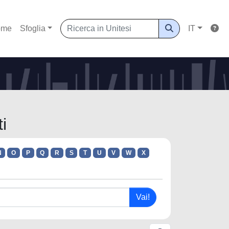
ome
Sfoglia
IT
i
N
O
P
Q
R
S
T
U
V
W
X