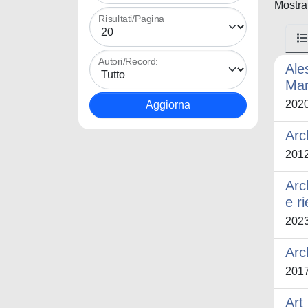
Mostrat
Risultati/Pagina
Autori/Record:
Ale
Mar
202
Arch
201
Arc
e r
202
Arc
201
Art