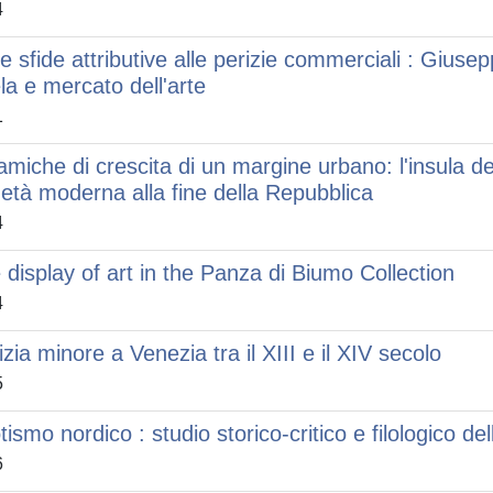
4
le sfide attributive alle perizie commerciali : Giuse
ela e mercato dell'arte
1
amiche di crescita di un margine urbano: l'insula de
l'età moderna alla fine della Repubblica
4
 display of art in the Panza di Biumo Collection
4
izia minore a Venezia tra il XIII e il XIV secolo
5
tismo nordico : studio storico-critico e filologico de
6