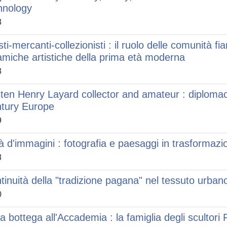
hnology
3
isti-mercanti-collezionisti : il ruolo delle comunità
amiche artistiche della prima età moderna
3
ten Henry Layard collector and amateur : diplomacy,
tury Europe
9
tà d'immagini : fotografia e paesaggi in trasformazi
8
tinuità della "tradizione pagana" nel tessuto urban
0
la bottega all'Accademia : la famiglia degli scultori