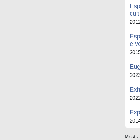
Esp
cul
201
Esp
e v
201
Eug
202
Exh
202
Exp
201
Mostrat