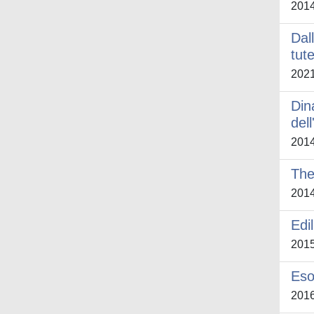
201
Dal
tut
202
Din
del
201
The
201
Edil
201
Eso
201