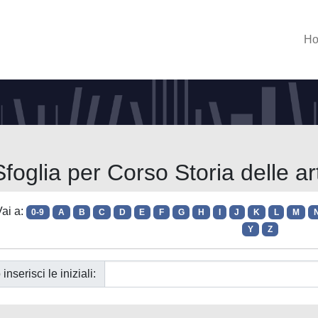
H
Sfoglia per Corso Storia delle art
ai a:
0-9
A
B
C
D
E
F
G
H
I
J
K
L
M
Y
Z
 inserisci le iniziali: