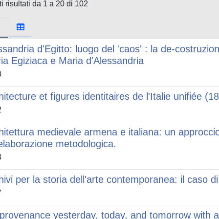
i risultati da 1 a 20 di 102
ssandria d'Egitto: luogo del 'caos' : la de-costruzio
ia Egiziaca e Maria d'Alessandria
0
itecture et figures identitaires de l'Italie unifiée (
2
hitettura medievale armena e italiana: un approccio
ielaborazione metodologica.
3
hivi per la storia dell'arte contemporanea: il caso di
7
 provenance yesterday, today, and tomorrow with a 