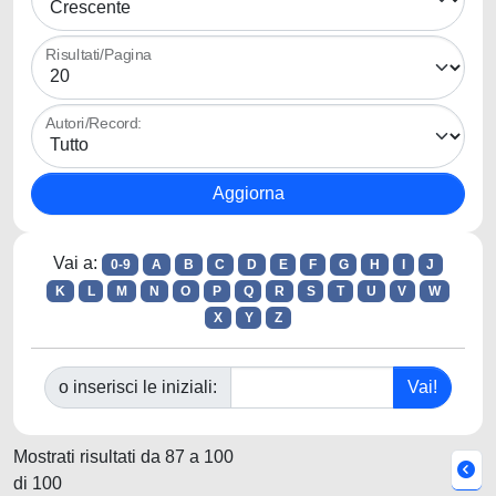
Risultati/Pagina
Autori/Record:
Vai a:
0-9
A
B
C
D
E
F
G
H
I
J
K
L
M
N
O
P
Q
R
S
T
U
V
W
X
Y
Z
o inserisci le iniziali:
Mostrati risultati da 87 a 100
di 100