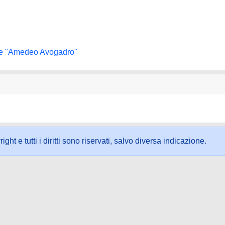
ale "Amedeo Avogadro"
ht e tutti i diritti sono riservati, salvo diversa indicazione.
ookie
-
Area riservata