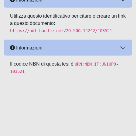
Utilizza questo identificativo per citare o creare un link
a questo documento:
https://hdl.handle.net/20.500.14242/103521
Informazioni
Il codice NBN di questa tesi è
URN:NBN:IT:UNIUPO-
103521
Powered by UNITESI
-
about
UNITESI
-
Utilizzo dei cookie
-