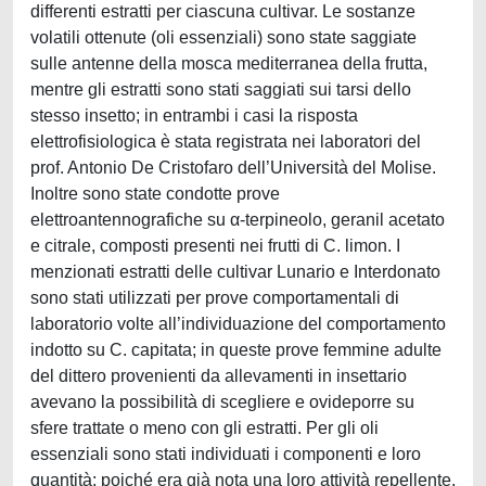
differenti estratti per ciascuna cultivar. Le sostanze
volatili ottenute (oli essenziali) sono state saggiate
sulle antenne della mosca mediterranea della frutta,
mentre gli estratti sono stati saggiati sui tarsi dello
stesso insetto; in entrambi i casi la risposta
elettrofisiologica è stata registrata nei laboratori del
prof. Antonio De Cristofaro dell’Università del Molise.
Inoltre sono state condotte prove
elettroantennografiche su α-terpineolo, geranil acetato
e citrale, composti presenti nei frutti di C. limon. I
menzionati estratti delle cultivar Lunario e Interdonato
sono stati utilizzati per prove comportamentali di
laboratorio volte all’individuazione del comportamento
indotto su C. capitata; in queste prove femmine adulte
del dittero provenienti da allevamenti in insettario
avevano la possibilità di scegliere e ovideporre su
sfere trattate o meno con gli estratti. Per gli oli
essenziali sono stati individuati i componenti e loro
quantità; poiché era già nota una loro attività repellente,