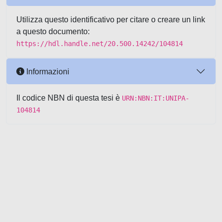
Utilizza questo identificativo per citare o creare un link
a questo documento:
https://hdl.handle.net/20.500.14242/104814
Informazioni
Il codice NBN di questa tesi è
URN:NBN:IT:UNIPA-
104814
Powered by UNITESI
-
about
UNITESI
-
Utilizzo dei cookie
-
Copyright © 2026