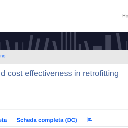
H
ino
cost effectiveness in retrofitting
eta
Scheda completa (DC)