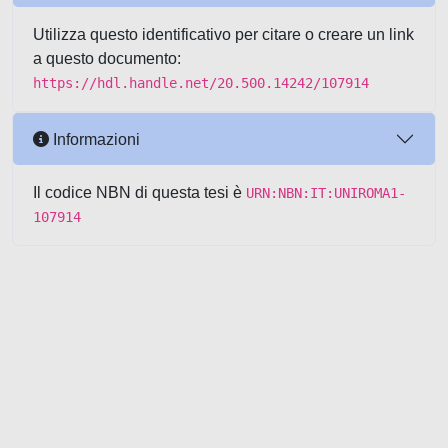
Utilizza questo identificativo per citare o creare un link
a questo documento:
https://hdl.handle.net/20.500.14242/107914
Informazioni
Il codice NBN di questa tesi è
URN:NBN:IT:UNIROMA1-
107914
Powered by UNITESI
-
about
UNITESI
-
Utilizzo dei cookie
-
Copyright © 2026