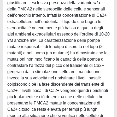
giustificare l’esclusiva presenza della variante w/a
della PMCA2 nelle stereocilia delle cellule sensoriali
dell’orecchio interno. Infatti la concentrazione di Ca2+
extracellulare nell’endolinfa, il liquido che bagna le
stereocilia, è notevolmente più bassa di quella degli
altri ambienti extracellulari essendo dell’ordine di 10-20
?M anziche mM. La caratterizzazione delle pompe
mutate responsabili di fenotipo di sordità nel topo (3
mutanti) e nell’uomo (un mutante) ha dimostrato che le
mutazioni non modificano le capacità della pompa di
contrastare l’altezza del picco del transiente di Ca2+
generato dalla stimolazione cellulare, ma riducono
invece la sua velocità nel ripristinare i livelli basali:
colpiscono cioè la fase discendente del transiente di
Ca2+. I livelli basali di Ca2+ vengono quindi ripristinati
più lentamente e ciò determina che nelle cellule che
presentano le PMCA2 mutate la concentrazione di
Ca2+ citosolica resta elevata per tempi più lunghi
rispetto alla situazione che si verifica nelle cellule di