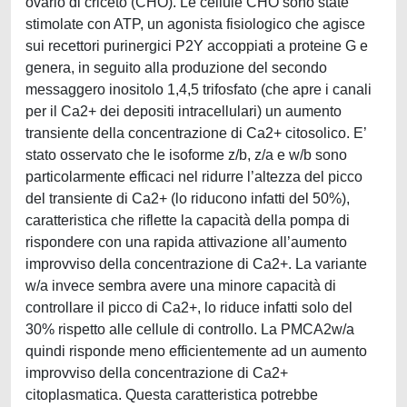
ovario di criceto (CHO). Le cellule CHO sono state
stimolate con ATP, un agonista fisiologico che agisce
sui recettori purinergici P2Y accoppiati a proteine G e
genera, in seguito alla produzione del secondo
messaggero inositolo 1,4,5 trifosfato (che apre i canali
per il Ca2+ dei depositi intracellulari) un aumento
transiente della concentrazione di Ca2+ citosolico. E’
stato osservato che le isoforme z/b, z/a e w/b sono
particolarmente efficaci nel ridurre l’altezza del picco
del transiente di Ca2+ (lo riducono infatti del 50%),
caratteristica che riflette la capacità della pompa di
rispondere con una rapida attivazione all’aumento
improvviso della concentrazione di Ca2+. La variante
w/a invece sembra avere una minore capacità di
controllare il picco di Ca2+, lo riduce infatti solo del
30% rispetto alle cellule di controllo. La PMCA2w/a
quindi risponde meno efficientemente ad un aumento
improvviso della concentrazione di Ca2+
citoplasmatica. Questa caratteristica potrebbe