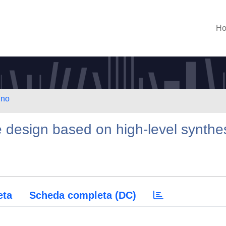
H
ino
e design based on high-level synthe
eta
Scheda completa (DC)