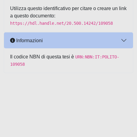
Utilizza questo identificativo per citare o creare un link
a questo documento:
https://hdl.handle.net/20.500.14242/109058
Informazioni
Il codice NBN di questa tesi è
URN:NBN:IT:POLITO-
109058
Powered by UNITESI
-
about
UNITESI
-
Utilizzo dei cookie
-
Copyright © 2026
Area riservata