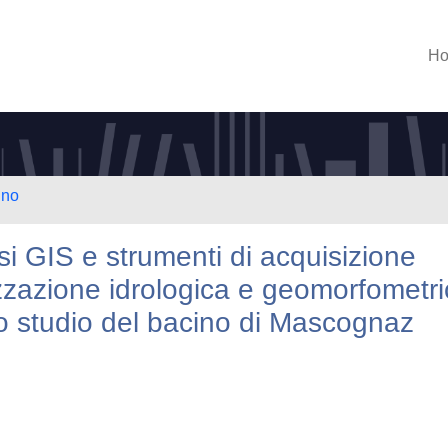
H
ino
lisi GIS e strumenti di acquisizione
rizzazione idrologica e geomorfometr
so studio del bacino di Mascognaz