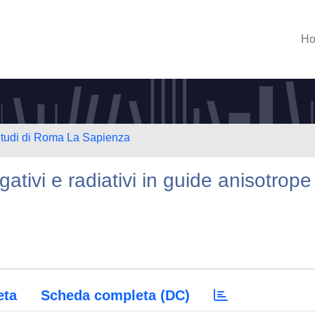
H
 Studi di Roma La Sapienza
ativi e radiativi in guide anisotrope
eta
Scheda completa (DC)