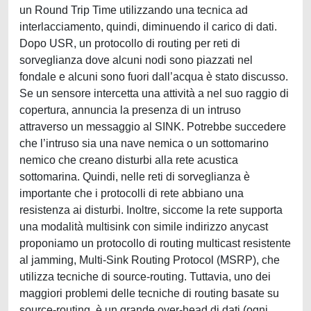
un Round Trip Time utilizzando una tecnica ad
interlacciamento, quindi, diminuendo il carico di dati.
Dopo USR, un protocollo di routing per reti di
sorveglianza dove alcuni nodi sono piazzati nel
fondale e alcuni sono fuori dall’acqua è stato discusso.
Se un sensore intercetta una attività a nel suo raggio di
copertura, annuncia la presenza di un intruso
attraverso un messaggio al SINK. Potrebbe succedere
che l’intruso sia una nave nemica o un sottomarino
nemico che creano disturbi alla rete acustica
sottomarina. Quindi, nelle reti di sorveglianza è
importante che i protocolli di rete abbiano una
resistenza ai disturbi. Inoltre, siccome la rete supporta
una modalità multisink con simile indirizzo anycast
proponiamo un protocollo di routing multicast resistente
al jamming, Multi-Sink Routing Protocol (MSRP), che
utilizza tecniche di source-routing. Tuttavia, uno dei
maggiori problemi delle tecniche di routing basate su
source-routing, è un grande over-head di dati (ogni