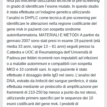
resa più efficiente utilizzando tecniche di pre-screening
in grado di identificare l’esone mutato. In questo studio
è stata effettuata un’indagine genetica utilizzando
l’analisi in DHPLC come tecnica di pre-screening per
identificare le alterazioni nella regione codificante del
gene mvk in pazienti con sospetta sindrome
autoinfiammatoria. MATERIALI E METODI: A partire da
gennaio 2007 sono stati presi in esame 19 pazienti (età
media 33 anni, range 13 – 61 anni) seguiti presso la
Cattedra e UOC di Reumatologia dell’Università di
Padova per febbri ricorrenti non imputabili ad infezioni
o a malattie autoimmuni e compatibili con sospetta
MKD e 10 controlli sani. In ogni paziente è stato
effettuato il dosaggio delle IgD nel siero. L’analisi del
DNA, estratto da linfociti del sangue periferico, è stata
effettuata mediante un protocollo di amplificazione per
frammenti di 210-250 bp messo a punto da noi stessi,
utilizzando primers specifici per le sequenze dei 10
esoni codificanti del gene mvk. I prodotti di