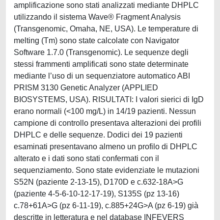
amplificazione sono stati analizzati mediante DHPLC
utilizzando il sistema Wave® Fragment Analysis
(Transgenomic, Omaha, NE, USA). Le temperature di
melting (Tm) sono state calcolate con Navigator
Software 1.7.0 (Transgenomic). Le sequenze degli
stessi frammenti amplificati sono state determinate
mediante l’uso di un sequenziatore automatico ABI
PRISM 3130 Genetic Analyzer (APPLIED
BIOSYSTEMS, USA). RISULTATI: I valori sierici di IgD
erano normali (<100 mg/L) in 14/19 pazienti. Nessun
campione di controllo presentava alterazioni dei profili
DHPLC e delle sequenze. Dodici dei 19 pazienti
esaminati presentavano almeno un profilo di DHPLC
alterato e i dati sono stati confermati con il
sequenziamento. Sono state evidenziate le mutazioni
S52N (paziente 2-13-15), D170D e c.632-18A>G
(paziente 4-5-6-10-12-17-19), S135S (pz 13-16)
c.78+61A>G (pz 6-11-19), c.885+24G>A (pz 6-19) già
descritte in letteratura e nel database INFEVERS