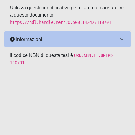
Utilizza questo identificativo per citare o creare un link
a questo documento:
https://hdl.handle.net/20.500.14242/110701
Informazioni
Il codice NBN di questa tesi è
URN:NBN:IT:UNIPD-
110701
Powered by UNITESI
-
about
UNITESI
-
Utilizzo dei cookie
-
Copyright © 2026
Area riservata