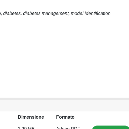
n, diabetes, diabetes management, model identification
Dimensione
Formato
2.29 MB
Adobe PDF