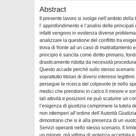
Abstract
Il presente lavoro si svolge nell’ambito della t
l’ approfondimento e l’analisi delle principal
infatti vengono in evidenza diverse problemat
analizzare la questione del conflitto tra esig
trova di fronte ad un caso di maltrattamento e
principio è sancita come diritto primario, fond
drasticamente ridotta da necessità procedurali
Questo accade perchè sullo stesso scenario s’in
soprattutto titolari di diversi interessi legitt
persegue le ricerca del colpevole (e nello spec
medici che prendono in carico il minore e sono
tali attività e posizioni ne può scaturire un c
l’esigenza di giustizia comprimere la tutela d
non ottemperi all’ordine dell’Autorità Giudizia
dimostrano che si è alla presenza di un vuoto
Servizi operanti nello stesso scenario. Il limi
un minore, già vittima di violenza accertata e