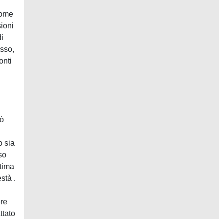
come
ioni
di
esso,
onti
uò
o sia
so
ttima
stà .
ore
ttato