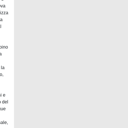
ova
lizza
ra
l
bino
a
 la
o,
i e
o del
gue
nale,