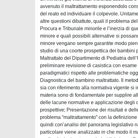
avvenuto il maltrattamento esponendolo consa
del reato ed individuare il colpevole. Unita
altre questioni dibattute, quali il problema d
Procura e Tribunale minorile e l’inerzia di quest
minore e quali possibili alternative si possan
minore vengano sempre garantite modo pieno ed
studio di una coorte prospettica dei bambini
Maltrattato del Dipartimento di Pediatria dell’
preliminare revisione di casistica con esame 
paradigmatici rispetto alle problematiche ogget
Diagnostica del bambino maltrattato. Il metod
sia con riferimento alla normativa vigente si i
materia sono di fondamentale per supplire alle
delle lacune normative e applicazione degli o
prospettive; Presentazione dei risultati e del
problema “maltrattamento” con la definizione
quindi con’analisi del panorama legislativo na
particolare viene analizzato in che modo il m