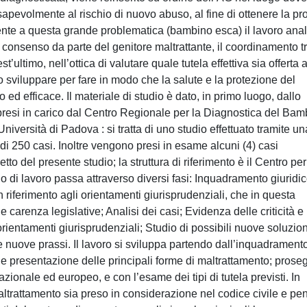
pevolmente al rischio di nuovo abuso, al fine di ottenere la pr
mente a questa grande problematica (bambino esca) il lavoro ana
el consenso da parte del genitore maltrattante, il coordinamento t
’ultimo, nell’ottica di valutare quale tutela effettiva sia offerta a
o sviluppare per fare in modo che la salute e la protezione del
 efficace. Il materiale di studio è dato, in primo luogo, dallo
 presi in carico dal Centro Regionale per la Diagnostica del Bam
Università di Padova : si tratta di uno studio effettuato tramite un
di 250 casi. Inoltre vengono presi in esame alcuni (4) casi
to del presente studio; la struttura di riferimento è il Centro per
o di lavoro passa attraverso diversi fasi: Inquadramento giuridic
n riferimento agli orientamenti giurisprudenziali, che in questa
 carenza legislative; Analisi dei casi; Evidenza delle criticità e
rientamenti giurisprudenziali; Studio di possibili nuove soluzion
le nuove prassi. Il lavoro si sviluppa partendo dall’inquadrament
 e presentazione delle principali forme di maltrattamento; prose
zionale ed europeo, e con l’esame dei tipi di tutela previsti. In
altrattamento sia preso in considerazione nel codice civile e pe