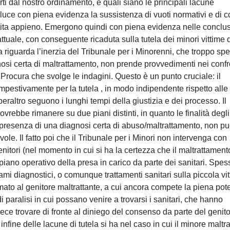
erti dal nostro ordinamento, e quali siano le principali lacune
la luce con piena evidenza la sussistenza di vuoti normativi e di 
antita appieno. Emergono quindi con piena evidenza nelle conclus
 attuale, con conseguente ricaduta sulla tutela dei minori vittime 
riguarda l’inerzia del Tribunale per i Minorenni, che troppo sp
osi certa di maltrattamento, non prende provvedimenti nei confr
le Procura che svolge le indagini. Questo è un punto cruciale: il
mpestivamente per la tutela , in modo indipendente rispetto alle
peraltro seguono i lunghi tempi della giustizia e dei processo. Il
ovrebbe rimanere su due piani distinti, in quanto le finalità degli
in presenza di una diagnosi certa di abuso/maltrattamento, non p
ole. Il fatto poi che il Tribunale per i Minori non intervenga con
nitori (nel momento in cui si ha la certezza che il maltrattament
iano operativo della presa in carico da parte dei sanitari. Spes
sami diagnostici, o comunque trattamenti sanitari sulla piccola vi
mato al genitore maltrattante, a cui ancora compete la piena pote
paralisi in cui possano venire a trovarsi i sanitari, che hanno
ece trovare di fronte al diniego del consenso da parte del genit
nfine delle lacune di tutela si ha nel caso in cui il minore maltra