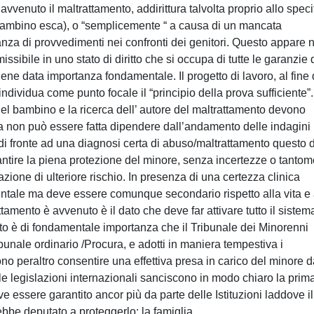
vvenuto il maltrattamento, addirittura talvolta proprio allo speci
a (bambino esca), o “semplicemente “ a causa di un mancata
nza di provvedimenti nei confronti dei genitori. Questo appare 
sibile in uno stato di diritto che si occupa di tutte le garanzie 
iene data importanza fondamentale. Il progetto di lavoro, al fine 
individua come punto focale il “principio della prova sufficiente”
 del bambino e la ricerca dell’ autore del maltrattamento devono
tiva non può essere fatta dipendere dall’andamento delle indagini
, di fronte ad una diagnosi certa di abuso/maltrattamento questo
arantire la piena protezione del minore, senza incertezze o tanto
azione di ulteriore rischio. In presenza di una certezza clinica
entale ma deve essere comunque secondario rispetto alla vita e 
tamento è avvenuto è il dato che deve far attivare tutto il sistem
sto è di fondamentale importanza che il Tribunale dei Minorenni
unale ordinario /Procura, e adotti in maniera tempestiva i
o peraltro consentire una effettiva presa in carico del minore d
 le legislazioni internazionali sanciscono in modo chiaro la prim
ve essere garantito ancor più da parte delle Istituzioni laddove il
bbe deputato a proteggerlo: la famiglia