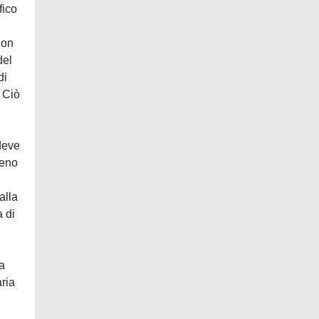
fico
non
del
di
. Ciò
 deve
meno
alla
a di
a
aria