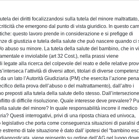
utela dei diritti focalizzandosi sulla tutela del minore maltrattato
i criticità che emergono dal punto di vista giuridico. In questo ca
iche: questo lavoro prende in considerazione e si prefigge di
enze di giustizia e tutela della salute che può nascere quando ci 
/o abuso su minore. La tutela della salute del bambino, che in vi
amentale e inviolabile (art 32 Cost.), nella prassi viene
 legate alla ricerca del colpevole del reato e delle relative prov
terseca l’attività di diversi attori, titolari di diverse competen
imi: da un lato l’Autorità Giudiziaria (PM) che esercita l’azione pen
ifico della prova dell’abuso o del maltrattamento), dall’altro i
 preposti alla tutela della salute dello stesso. Dall’intersezione
onflitto di difficile risoluzione. Quale interesse deve prevalere? P
ella salute del minore? In quale responsabilità incorre il medico
ria? Questi interrogativi, privi di una riposta chiara ed univoca,
 legislativo che porta come conseguenza situazioni di paralisi d
te estremo di tale situazione è dato dall’ ipotesi del “bambino esc
 diagnosticata, viene reinserito su ordine dell’AG nel luogo dove