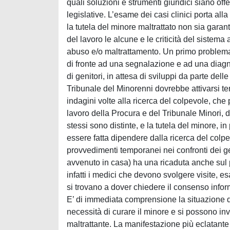
quali soluzioni e strumenti giuridici siano off
legislative. L’esame dei casi clinici porta al
la tutela del minore maltrattato non sia gar
del lavoro le alcune e le criticità del sistema
abuso e/o maltrattamento. Un primo problema 
di fronte ad una segnalazione e ad una diagn
di genitori, in attesa di sviluppi da parte del
Tribunale del Minorenni dovrebbe attivarsi te
indagini volte alla ricerca del colpevole, che 
lavoro della Procura e del Tribunale Minori, d
stessi sono distinte, e la tutela del minore, 
essere fatta dipendere dalla ricerca del colpev
provvedimenti temporanei nei confronti dei ge
avvenuto in casa) ha una ricaduta anche sul p
infatti i medici che devono svolgere visite, e
si trovano a dover chiedere il consenso infor
E’ di immediata comprensione la situazione di 
necessità di curare il minore e si possono inv
maltrattante. La manifestazione più eclatante i