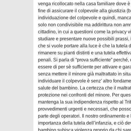
venga ricollocato nella casa familiare dove è a
fine di assicurare il colpevole alla giustizi
individuazione del colpevole e quindi, manca
solo non condivisibile ma addirittura non ammis
cittadino, in cui a questioni come la privacy v
studiare e presentare nuove possibili prassi, 
che si vuole portare alla luce è che la tutela
rimanere su pianti distinti e una tutela effet
penali. Si parla di “prova sufficiente” perché
essere di per sè sufficiente per attivare e g
senza mettere il minore già maltrattato in situ
individuare il colpevole è senz’ altro fondam
salute del bambino. La certezza che il maltrat
protezione nei confronti del minore. Per que
mantenga la sua indipendenza rispetto al Trib
provvedimenti urgenti e necessari, che posson
parte degli operatori. Il nostro ordinamento e
importanza della tutela dell’infanzia, e ciò de
bambino subisca violenza proprio da chi sare