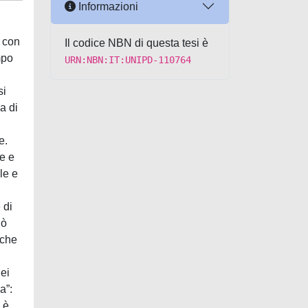
Informazioni
, con
Il codice NBN di questa tesi è
mpo
URN:NBN:IT:UNIPD-110764
si
a di
e.
ze e
ale e
 di
uò
 che
ei
a”:
 è