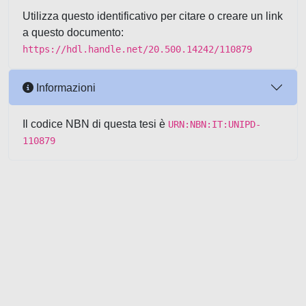
Utilizza questo identificativo per citare o creare un link
a questo documento:
https://hdl.handle.net/20.500.14242/110879
Informazioni
Il codice NBN di questa tesi è
URN:NBN:IT:UNIPD-
110879
Powered by UNITESI
-
about
UNITESI
-
Utilizzo dei cookie
-
Copyright © 2026
Area riservata