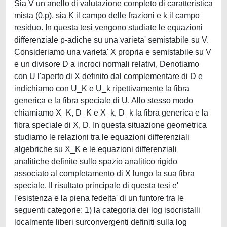
Sia V un anello di valutazione completo di caratteristica
mista (0,p), sia K il campo delle frazioni e k il campo
residuo. In questa tesi vengono studiate le equazioni
differenziale p-adiche su una varieta' semistabile su V.
Consideriamo una varieta' X propria e semistabile su V
e un divisore D a incroci normali relativi, Denotiamo
con U l'aperto di X definito dal complementare di D e
indichiamo con U_K e U_k ripettivamente la fibra
generica e la fibra speciale di U. Allo stesso modo
chiamiamo X_K, D_K e X_k, D_k la fibra generica e la
fibra speciale di X, D. In questa situazione geometrica
studiamo le relazioni tra le equazioni differenziali
algebriche su X_K e le equazioni differenziali
analitiche definite sullo spazio analitico rigido
associato al completamento di X lungo la sua fibra
speciale. Il risultato principale di questa tesi e'
l'esistenza e la piena fedelta' di un funtore tra le
seguenti categorie: 1) la categoria dei log isocristalli
localmente liberi surconvergenti definiti sulla log