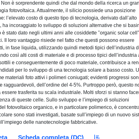
ca. Non è sorprendente quindi che dal mondo della ricerca un gra
ogia fotovoltaica. Attualmente, il silicio possiede una posizione
: l’elevato costo di questo tipo di tecnologia, derivato dall’alto
i, ha incoraggiato lo sviluppo di soluzioni alternative che si basi
 è stato dato negli ultimi anni alle cosiddette "organic solar cell"
. Il loro vantaggio risiede nel fatto che questi possono essere
i, in fase liquida, utilizzando quindi metodi tipici dell’industria d
o così alti costi di materiale e di processo tipici dell’industria 
sottili e conseguentemente di poco materiale, contribuisce a re
andidati per lo sviluppo di una tecnologia solare a basso costo. 
e materiali foto attivi i polimeri coniugati; evidenti progressi so
nze ragguardevoli, dell’ordine del 4-5%. Purtroppo però, questo n
essere trasferita su scala industriale. Molti sforzi si stanno fac
cienza di queste celle. Sullo sviluppo e l’impiego di soluzioni
del fotovoltaico organico, e in particolare polimerico, è concentra
ticolare sono stati investigati, basate sull’impiego di un nuovo si
ull’impiego delle nanotecnologie fabbricative.
eta
Scheda completa (DC)