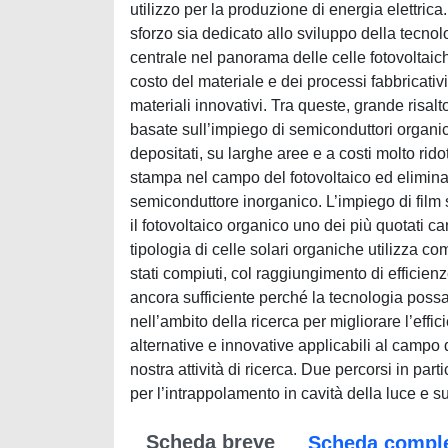
utilizzo per la produzione di energia elettri
sforzo sia dedicato allo sviluppo della tecnol
centrale nel panorama delle celle fotovoltaiche
costo del materiale e dei processi fabbricativ
materiali innovativi. Tra queste, grande risalto
basate sull’impiego di semiconduttori organici
depositati, su larghe aree e a costi molto ridott
stampa nel campo del fotovoltaico ed eliminand
semiconduttore inorganico. L’impiego di film 
il fotovoltaico organico uno dei più quotati c
tipologia di celle solari organiche utilizza com
stati compiuti, col raggiungimento di efficie
ancora sufficiente perché la tecnologia possa 
nell’ambito della ricerca per migliorare l’effi
alternative e innovative applicabili al campo 
nostra attività di ricerca. Due percorsi in par
per l’intrappolamento in cavità della luce e s
Scheda breve
Scheda compl