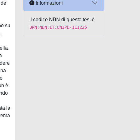
Informazioni
nde
Il codice NBN di questa tesi è
no su
URN:NBN:IT:UNIPD-111225
,
ella
a
ndere
Una
no
on è
endo
ta la
stema