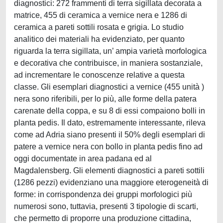
diagnostici: 272 frammenti di terra sigillata decorata a
matrice, 455 di ceramica a vernice nera e 1286 di
ceramica a pareti sottili rosata e grigia. Lo studio
analitico dei materiali ha evidenziato, per quanto
riguarda la terra sigillata, un’ ampia varietà morfologica
e decorativa che contribuisce, in maniera sostanziale,
ad incrementare le conoscenze relative a questa
classe. Gli esemplari diagnostici a vernice (455 unità )
nera sono riferibili, per lo più, alle forme della patera
carenate della coppa, e su 8 di essi compaiono bolli in
planta pedis. Il dato, estremamente interessante, rileva
come ad Adria siano presenti il 50% degli esemplari di
patere a vernice nera con bollo in planta pedis fino ad
oggi documentate in area padana ed al
Magdalensberg. Gli elementi diagnostici a pareti sottili
(1286 pezzi) evidenziano una maggiore eterogeneità di
forme: in corrispondenza dei gruppi morfologici più
numerosi sono, tuttavia, presenti 3 tipologie di scarti,
che permetto di proporre una produzione cittadina,