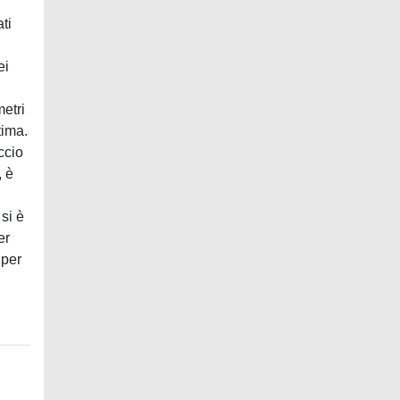
ti
ei
metri
tima.
ccio
, è
 si è
er
 per