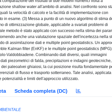
a comparazione dei risultati di due modelli numerici volta a
ione shallow water all'ambito di analisi. Nel confronto sono sta
uali la velocità di calcolo e la facilità di implementazione con
 sito in esame. (3) Messa a punto di un nuovo algoritmo di stima d
o di ottimizzazione globale, applicabile a svariati problemi di
 Tale metodo è stato applicato con successo nella stima dei para
, fornendo anche una valutazione spaziale dell'incertezza nella s
do di assimilazione dati e multiple point geostatistics. Un appro
le Kalman filter (EnKF) e le multiple point geostatistics (MPG)
ttolo-Valdobbiadene. Combinando dati diversi, quali immagini
 dati piezometrici di falda, precipitazioni e indagini geotecniche,
e dei paleoalvei ghiaiosi, la cui posizione risulta fondamentale p
erenziali di flusso e trasporto sotterraneo. Tale analisi, applicata
potenzialità e limiti dell'approccio utilizzato.
eta
Scheda completa (DC)
AMBIENTALE