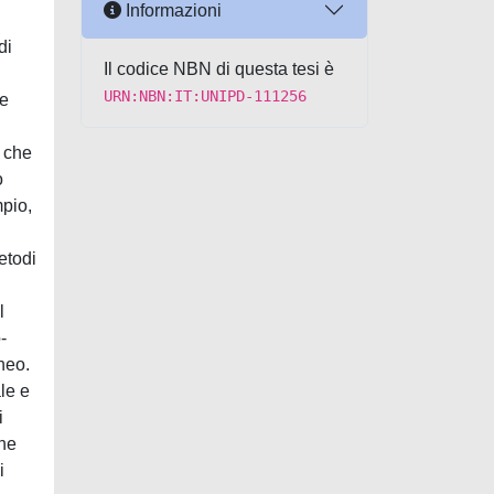
Informazioni
di
Il codice NBN di questa tesi è
URN:NBN:IT:UNIPD-111256
 e
i che
o
mpio,
metodi
l
-
neo.
le e
i
che
i