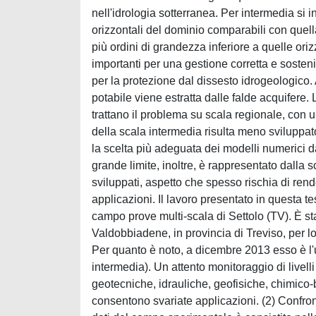
nell'idrologia sotterranea. Per intermedia si
orizzontali del dominio comparabili con quella
più ordini di grandezza inferiore a quelle ori
importanti per una gestione corretta e sostenib
per la protezione dal dissesto idrogeologico. A
potabile viene estratta dalle falde acquifere.
trattano il problema su scala regionale, con u
della scala intermedia risulta meno sviluppato
la scelta più adeguata dei modelli numerici da
grande limite, inoltre, è rappresentato dalla sc
sviluppati, aspetto che spesso rischia di rendere
applicazioni. Il lavoro presentato in questa te
campo prove multi-scala di Settolo (TV). È s
Valdobbiadene, in provincia di Treviso, per lo
Per quanto è noto, a dicembre 2013 esso è l'
intermedia). Un attento monitoraggio di livelli
geotecniche, idrauliche, geofisiche, chimico-
consentono svariate applicazioni. (2) Confron