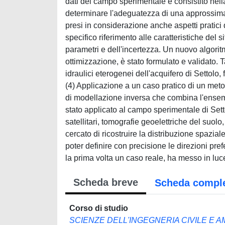
dati del campo sperimentale è consistito nell
determinare l'adeguatezza di una approssimaz
presi in considerazione anche aspetti pratici q
specifico riferimento alle caratteristiche del
parametri e dell'incertezza. Un nuovo algoritm
ottimizzazione, è stato formulato e validato.
idraulici eterogenei dell'acquifero di Settolo
(4) Applicazione a un caso pratico di un meto
di modellazione inversa che combina l'ensemb
stato applicato al campo sperimentale di Se
satellitari, tomografie geoelettriche del suolo,
cercato di ricostruire la distribuzione spazial
poter definire con precisione le direzioni pref
la prima volta un caso reale, ha messo in luce 
Scheda breve
Scheda compl
Corso di studio
SCIENZE DELL'INGEGNERIA CIVILE E 