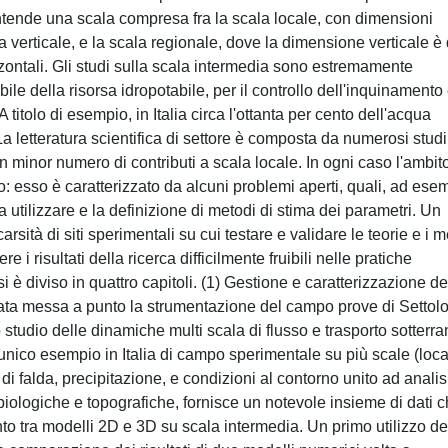
 intende una scala compresa fra la scala locale, con dimensioni
 verticale, e la scala regionale, dove la dimensione verticale è 
zzontali. Gli studi sulla scala intermedia sono estremamente
ile della risorsa idropotabile, per il controllo dell'inquinamento
 titolo di esempio, in Italia circa l'ottanta per cento dell'acqua
 La letteratura scientifica di settore è composta da numerosi stud
n minor numero di contributi a scala locale. In ogni caso l'ambit
: esso è caratterizzato da alcuni problemi aperti, quali, ad ese
 utilizzare e la definizione di metodi di stima dei parametri. Un
arsità di siti sperimentali su cui testare e validare le teorie e i 
 i risultati della ricerca difficilmente fruibili nelle pratiche
si è diviso in quattro capitoli. (1) Gestione e caratterizzazione de
tata messa a punto la strumentazione del campo prove di Settolo
 studio delle dinamiche multi scala di flusso e trasporto sotterra
unico esempio in Italia di campo sperimentale su più scale (loca
 di falda, precipitazione, e condizioni al contorno unito ad analis
biologiche e topografiche, fornisce un notevole insieme di dati 
to tra modelli 2D e 3D su scala intermedia. Un primo utilizzo de