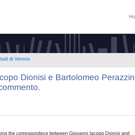
H
Studi di Verona
acopo Dionisi e Bartolomeo Perazzin
 commento.
sing the correspondece between Giovanni Iacopo Dionisi and