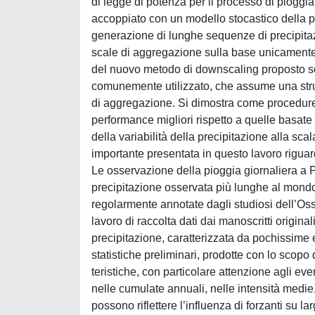
di legge di potenza per il processo di pioggi
accoppiato con un modello stocastico della pr
generazione di lunghe sequenze di precipitazi
scale di aggregazione sulla base unicamente di 
del nuovo metodo di downscaling proposto son
comunemente utilizzato, che assume una strutt
di aggregazione. Si dimostra come procedu
performance migliori rispetto a quelle basate
della variabilità della precipitazione alla sc
importante presentata in questo lavoro riguard
Le osservazione della pioggia giornaliera a P
precipitazione osservata più lunghe al mondo.
regolarmente annotate dagli studiosi dell’Os
lavoro di raccolta dati dai manoscritti origina
precipitazione, caratterizzata da pochissime 
statistiche preliminari, prodotte con lo scopo 
teristiche, con particolare attenzione agli even
nelle cumulate annuali, nelle intensità medie, 
possono riflettere l’influenza di forzanti su l