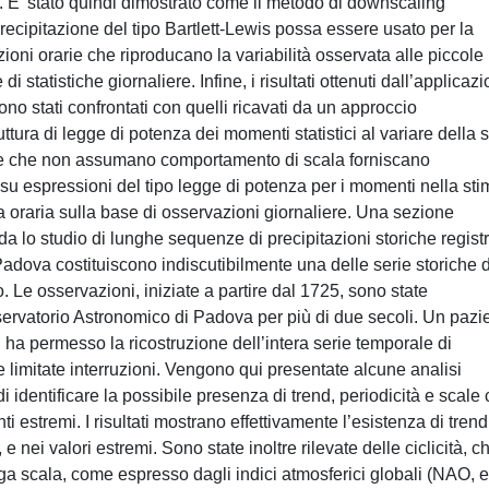
a. E’ stato quindi dimostrato come il metodo di downscaling
ecipitazione del tipo Bartlett-Lewis possa essere usato per la
oni orarie che riproducano la variabilità osservata alle piccole
statistiche giornaliere. Infine, i risultati ottenuti dall’applicaz
o stati confrontati con quelli ricavati da un approccio
ura di legge di potenza dei momenti statistici al variare della 
re che non assumano comportamento di scala forniscano
 su espressioni del tipo legge di potenza per i momenti nella st
ala oraria sulla base di osservazioni giornaliere. Una sezione
a lo studio di lunghe sequenze di precipitazioni storiche registr
adova costituiscono indiscutibilmente una delle serie storiche d
 Le osservazioni, iniziate a partire dal 1725, sono state
servatorio Astronomico di Padova per più di due secoli. Un pazi
li ha permesso la ricostruzione dell’intera serie temporale di
e limitate interruzioni. Vengono qui presentate alcune analisi
di identificare la possibile presenza di trend, periodicità e scale 
ti estremi. I risultati mostrano effettivamente l’esistenza di trend
e nei valori estremi. Sono state inoltre rilevate delle ciclicità, c
arga scala, come espresso dagli indici atmosferici globali (NAO, et