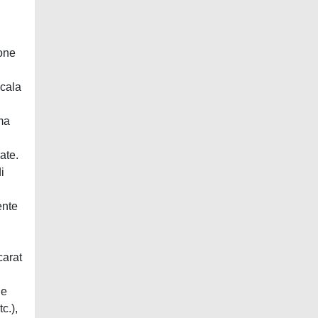
ione
scala
ima
ate.
i
ente
carat
he
c.),