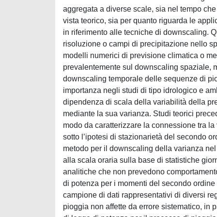
aggregata a diverse scale, sia nel tempo che 
vista teorico, sia per quanto riguarda le appl
in riferimento alle tecniche di downscaling. 
risoluzione o campi di precipitazione nello sp
modelli numerici di previsione climatica o m
prevalentemente sul downscaling spaziale, me
downscaling temporale delle sequenze di piogg
importanza negli studi di tipo idrologico e amb
dipendenza di scala della variabilità della pr
mediante la sua varianza. Studi teorici precede
modo da caratterizzare la connessione tra la 
sotto l’ipotesi di stazionarietà del secondo 
metodo per il downscaling della varianza nel 
alla scala oraria sulla base di statistiche gi
analitiche che non prevedono comportamento 
di potenza per i momenti del secondo ordine a
campione di dati rappresentativi di diversi re
pioggia non affette da errore sistematico, in 