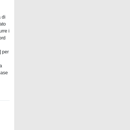
 di
cato
rre i
ord
] per
la
 base