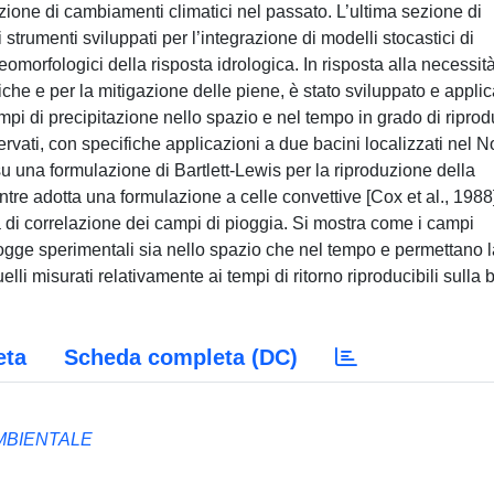
ione di cambiamenti climatici nel passato. L’ultima sezione di
 strumenti sviluppati per l’integrazione di modelli stocastici di
morfologici della risposta idrologica. In risposta alla necessità
driche e per la mitigazione delle piene, è stato sviluppato e appli
i di precipitazione nello spazio e nel tempo in grado di riprodu
servati, con specifiche applicazioni a due bacini localizzati nel N
 su una formulazione di Bartlett-Lewis per la riproduzione della
ntre adotta una formulazione a celle convettive [Cox et al., 1988
ura di correlazione dei campi di pioggia. Si mostra come i campi
e piogge sperimentali sia nello spazio che nel tempo e permettano 
lli misurati relativamente ai tempi di ritorno riproducibili sulla
eta
Scheda completa (DC)
AMBIENTALE