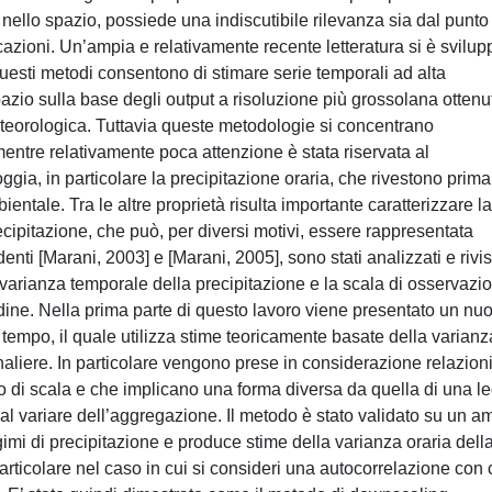
nello spazio, possiede una indiscutibile rilevanza sia dal punto
icazioni. Un’ampia e relativamente recente letteratura si è svilup
Questi metodi consentono di stimare serie temporali ad alta
azio sulla base degli output a risoluzione più grossolana ottenut
eteorologica. Tuttavia queste metodologie si concentrano
ntre relativamente poca attenzione è stata riservata al
ia, in particolare la precipitazione oraria, che rivestono prima
ientale. Tra le altre proprietà risulta importante caratterizzare la
ecipitazione, che può, per diversi motivi, essere rappresentata
nti [Marani, 2003] e [Marani, 2005], sono stati analizzati e rivist
varianza temporale della precipitazione e la scala di osservazi
ordine. Nella prima parte di questo lavoro viene presentato un nu
tempo, il quale utilizza stime teoricamente basate della varianz
ornaliere. In particolare vengono prese in considerazione relazion
di scala e che implicano una forma diversa da quella di una l
l variare dell’aggregazione. Il metodo è stato validato su un a
gimi di precipitazione e produce stime della varianza oraria dell
particolare nel caso in cui si consideri una autocorrelazione con