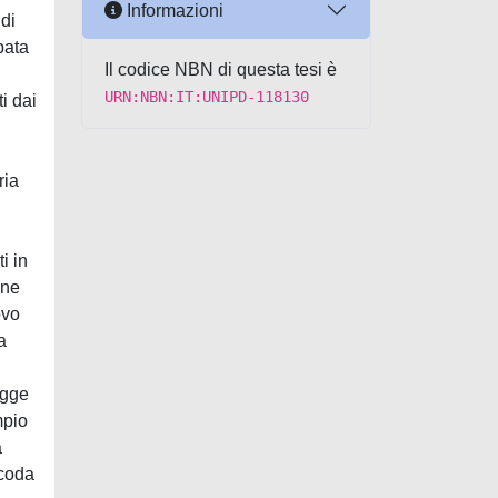
Informazioni
 di
pata
Il codice NBN di questa tesi è
URN:NBN:IT:UNIPD-118130
i dai
ria
i in
one
ovo
a
i
egge
mpio
a
 coda