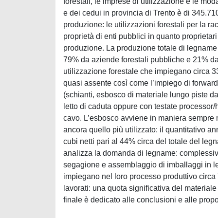
forestali, le imprese di utilizzazione e le mo
e dei cedui in provincia di Trento è di 345.710
produzione: le utilizzazioni forestali per la 
proprietà di enti pubblici in quanto proprietar
produzione. La produzione totale di legname d
79% da aziende forestali pubbliche e 21% da p
utilizzazione forestale che impiegano circa 331 
quasi assente così come l’impiego di forwar
(schianti, esbosco di materiale lungo piste da 
letto di caduta oppure con testate processor/
cavo. L’esbosco avviene in maniera sempre ma
ancora quello più utilizzato: il quantitativo
cubi netti pari al 44% circa del totale del l
analizza la domanda di legname: complessiva
segagione e assemblaggio di imballaggi in le
impiegano nel loro processo produttivo circa
lavorati: una quota significativa del materiale 
finale è dedicato alle conclusioni e alle propo