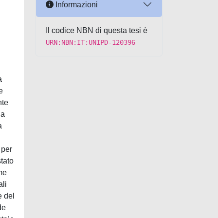
Informazioni
Il codice NBN di questa tesi è
URN:NBN:IT:UNIPD-120396
a
e
nte
ia
a
 per
stato
me
ali
e del
de