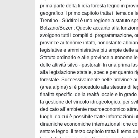
prima parte della filiera foresta legno in pr
geografico il primo capitolo tratta il tema del
Trentino - Südtirol è una regione a statuto s
Bolzano/Bozen. Queste accanto alla funzione 
svolgono tutti i compiti di programmazione, or
province autonome infatti, nonostante abbia
legislative e amministrative più ampie delle al
Statuto ordinario e alle province autonome le
delle attività silvo - pastorali. In una prima 
alla legislazione statale, specie per quanto r
forestale. Successivamente nelle province au
(area alpina) si è proceduto alla stesura di 
finalità specifici della realtà locale e in grado
la gestione del vincolo idrogeologico, per svilu
dedicato all’ambiente macroeconomico attraver
luoghi da cui è possibile tratte informazioni 
dinamiche economiche internazionali che con
settore legno. Il terzo capitolo tratta il tema d