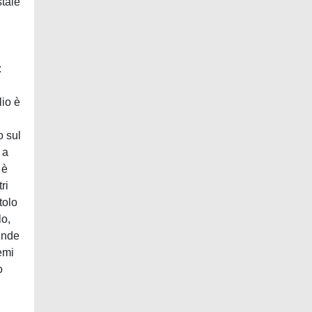
staie
:
lio è
o sul
 a
 è
ri
tolo
lo,
ende
emi
o