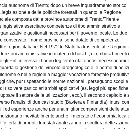
ovincia autonoma di Trento; dopo un breve inquadramento storico,
la legislazione e delle politiche forestali in quanto la Regione
peciale composta dalle province autonome di Trento/Trient e
legislativa esercitano competenze di tipo amministrativo e
ganizzativi e gestionali necessari per il governo locale. Le due
no conservato il nome provincia, sono dotate di competenze
tre regioni italiane. Nel 1972 lo Stato ha trasferito alle Regioni 
 funzioni amministrative in materia di boschi, di rimboschimenti 
fase gli Enti interessati hanno legiferato rifacendosi necessariame
iguarda la gestione del vincolo idrogeologico e le norme di poliz
tonome e nelle regioni a maggior vocazione forestale produttiv
leggi che, pur rispettando le norme nazionali, perseguono scopi e
 di risolvere particolari ambiti applicativi (es. leggi più specifiche
ppare il settore delle utilizzazioni, ecc.). Il secondo capitolo è 
so l'analisi di due casi studio (Baviera e Finlandia), intesi co
utili ed esperienze anche per una miglior comprensioni delle attu
dizionano inevitabilmente anche il mercato e l’economia local
ell’offerta di prodotti forestali analizzando la struttura delle azien