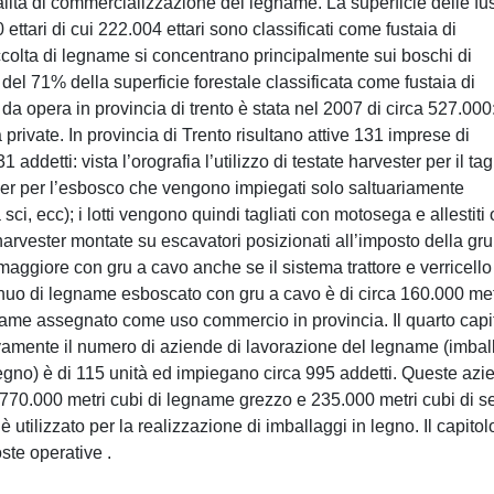
dalità di commercializzazione del legname. La superficie delle fu
 ettari di cui 222.004 ettari sono classificati come fustaia di
raccolta di legname si concentrano principalmente sui boschi di
i del 71% della superficie forestale classificata come fustaia di
a opera in provincia di trento è stata nel 2007 di circa 527.000
rivate. In provincia di Trento risultano attive 131 imprese di
addetti: vista l’orografia l’utilizzo di testate harvester per il tag
der per l’esbosco che vengono impiegati solo saltuariamente
sci, ecc); i lotti vengono quindi tagliati con motosega e allestiti 
harvester montate su escavatori posizionati all’imposto della gru
ggiore con gru a cavo anche se il sistema trattore e verricello
 annuo di legname esboscato con gru a cavo è di circa 160.000 met
egname assegnato come uso commercio in provincia. Il quarto capi
mente il numero di aziende di lavorazione del legname (imbal
gno) è di 115 unità ed impiegano circa 995 addetti. Queste azi
 770.000 metri cubi di legname grezzo e 235.000 metri cubi di s
è utilizzato per la realizzazione di imballaggi in legno. Il capitol
ste operative .