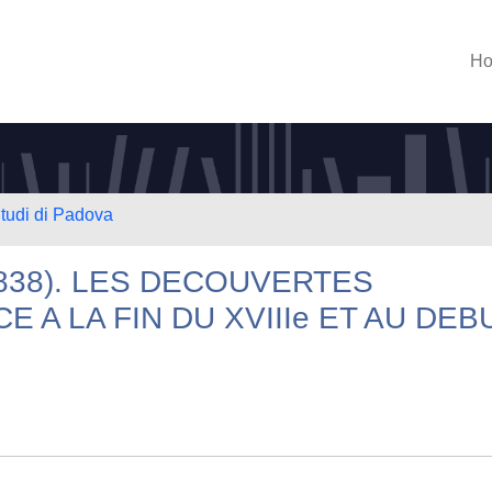
H
Studi di Padova
-1838). LES DECOUVERTES
E A LA FIN DU XVIIIe ET AU DEB