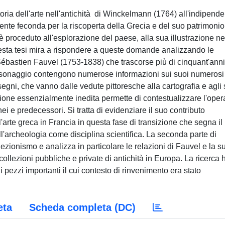
toria dell'arte nell'antichità di Winckelmann (1764) all'indipend
ente feconda per la riscoperta della Grecia e del suo patrimonio
 proceduto all'esplorazione del paese, alla sua illustrazione ne
Questa tesi mira a rispondere a queste domande analizzando le
Sébastien Fauvel (1753-1838) che trascorse più di cinquant'anni
personaggio contengono numerose informazioni sui suoi numerosi
segni, che vanno dalle vedute pittoresche alla cartografia e agli 
zione essenzialmente inedita permette di contestualizzare l'oper
ei e predecessori. Si tratta di evidenziare il suo contributo
l'arte greca in Francia in questa fase di transizione che segna il
ll'archeologia come disciplina scientifica. La seconda parte di
lezionismo e analizza in particolare le relazioni di Fauvel e la s
collezioni pubbliche e private di antichità in Europa. La ricerca 
i pezzi importanti il cui contesto di rinvenimento era stato
eta
Scheda completa (DC)