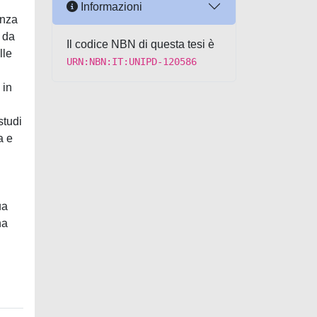
Informazioni
enza
 da
Il codice NBN di questa tesi è
lle
URN:NBN:IT:UNIPD-120586
 in
studi
a e
ua
ha